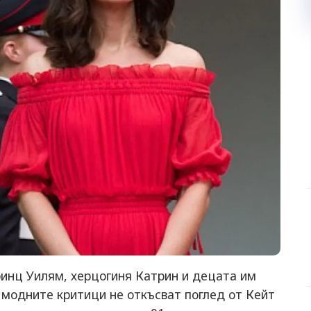
ринц Уилям, херцогиня Катрин и децата им
модните критици не откъсват поглед от Кейт