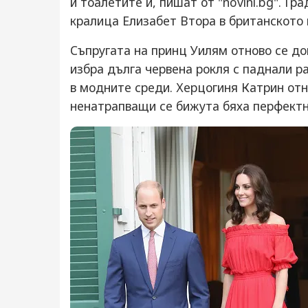
и тоалетите ѝ, пишат от "novini.bg". Гр
кралица Елизабет Втора в британското 
Съпругата на принц Уилям отново се до
избра дълга червена рокля с паднали р
в модните среди. Херцогиня Катрин отн
ненатрапващи се бижута бяха перфектн