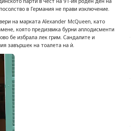
адинското парти в чест на 91-ия роден ден на
посолство в Германия не прави изключение.
вери на марката Alexander McQueen, като
амене, която предизвика бурни аплодисменти
ово бе избрала лек грим. Сандалите и
ия завършек на тоалета на ѝ.