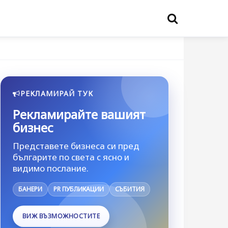
РЕКЛАМИРАЙ ТУК
Рекламирайте вашият
бизнес
Представете бизнеса си пред
българите по света с ясно и
видимо послание.
БАНЕРИ
PR ПУБЛИКАЦИИ
СЪБИТИЯ
ВИЖ ВЪЗМОЖНОСТИТЕ