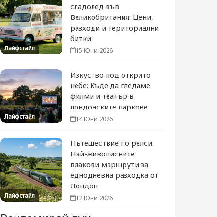
сладолед във
Великобритания: Цени,
разходи и териториални
битки
Лайфстайл
15 Юни 2026
Изкуство под открито
небе: Къде да гледаме
филми и театър в
лондонските паркове
Лайфстайл
14 Юни 2026
Пътешествие по релси:
Най-живописните
влакови маршрути за
еднодневна разходка от
Лондон
Лайфстайл
12 Юни 2026