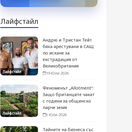
Лайфстайл
Андрю и Тристан Тейт
бяха арестувани в САЩ
по искане за
екстрадиция от
Великобритания
Лайфстайл
19 Юли 2026
Феноменът „Allotment“:
Защо британците чакат
с години за общинско
парче земя
Лайфстайл
5 Юли 2026
Тайните на бизнеса със