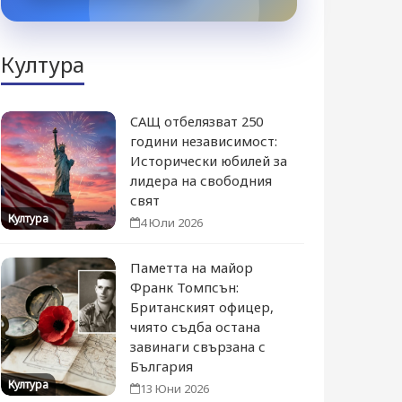
Култура
САЩ отбелязват 250
години независимост:
Исторически юбилей за
лидера на свободния
свят
Култура
4 Юли 2026
Паметта на майор
Франк Томпсън:
Британският офицер,
чиято съдба остана
завинаги свързана с
България
Култура
13 Юни 2026