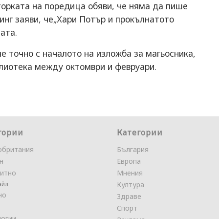
торката на поредица обяви, че няма да пише
линг заяви, че„Хари Потър и прокълнатото
ата.
е точно с началото на изложба за магьосника,
блиотека между октомври и февруари.
гории
Категории
обритания
България
н
Европа
итно
Мнения
айл
Култура
но
Здраве
Спорт
логии