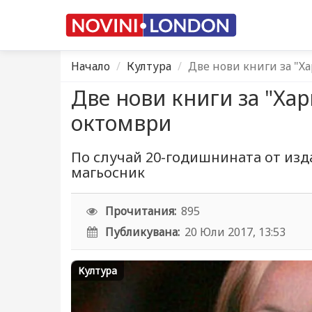
Начало
Култура
Две нови книги за "Х
Две нови книги за "Хар
октомври
По случай 20-годишнината от изд
магьосник
Прочитания:
895
Публикувана:
20 Юли 2017, 13:53
Култура