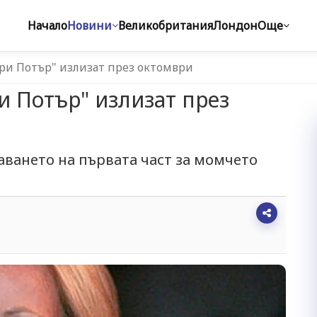
Начало
Новини
Великобритания
Лондон
Още
ари Потър" излизат през октомври
и Потър" излизат през
аването на първата част за момчето