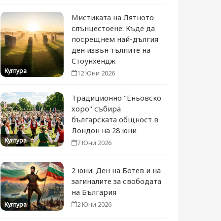
Мистиката на Лятното
слънцестоене: Къде да
посрещнем най-дългия
ден извън тълпите на
Стоунхендж
Култура
12 Юни 2026
Традиционно "Еньовско
хоро" събира
българската общност в
Лондон на 28 юни
Култура
7 Юни 2026
2 юни: Ден на Ботев и на
загиналите за свободата
на България
2 Юни 2026
Култура