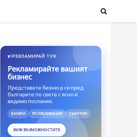
РЕКЛАМИРАЙ ТУК
Рекламирайте вашият
бизнес
Представете бизнеса си пред
българите по света с ясно и
видимо послание.
БАНЕРИ
PR ПУБЛИКАЦИИ
СЪБИТИЯ
ВИЖ ВЪЗМОЖНОСТИТЕ