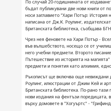
По случай 20-годишнината от издаване
бъдат публикувани две нови книги от 
носи заглавието "Хари Потър: История н
написана от Дж.К. Роулинг, издателска
Британската библиотека, съобщава БГН
Чрез нея феновете на Хари Потър - Все
във вълшебството, носещо се от училищ
него учебни предмети. Второто писание
Пътешествие из историята на магията"
предмети и понятия като алхимия, едно
Ръкописът ще включва още невиждани д
Роулинг, илюстрации от Джим Кей и арт
Британската библиотека. По-рано тази 
нови издания на фентъзи поредицата, 
върху домовете в "Хогуъртс" - "Грифинд