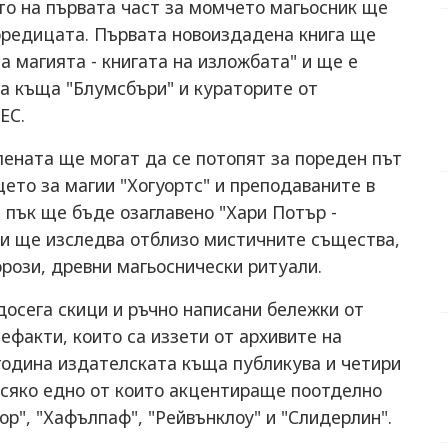
то на първата част за момчето магьосник ще
поредицата. Първата новоиздадена книга ще
а магията - книгата на изложбата" и ще е
та къща "Блумсбъри" и кураторите от
ЕС.
лената ще могат да се потопят за пореден път
ето за магии "Хогуортс" и преподаваните в
 пък ще бъде озаглавено "Хари Потър -
 и ще изследва отблизо мистичните същества,
рози, древни магьоснически ритуали.
осега скици и ръчно написани бележки от
ефакти, които са иззети от архивите на
година издателската къща публикува и четири
всяко едно от които акцентираще поотделно
ор", "Хафълпаф", "Рейвънклоу" и "Слидерлин".