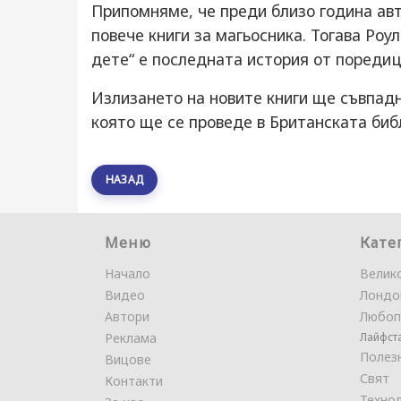
Припомняме, че преди близо година ав
повече книги за магьосника. Тогава Роу
дете“ е последната история от поредиц
Излизането на новите книги ще съвпадн
която ще се проведе в Британската би
НАЗАД
Меню
Кате
Начало
Велик
Видео
Лондо
Автори
Любоп
Реклама
Лайфст
Полез
Вицове
Свят
Контакти
Техно