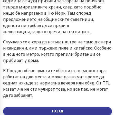
седмица се чуха призиви за забрана на понякога
твърде миризливите храни, след като подобно
нещо бе направено в Ню Йорк. Там според
предложението на общинските съветници,
яденето не трябва да се прави в
железницата,защото пречи на пътниците.
Случвало се е хора да нагъват вътре не само дюнери
и сандвичи, ами пържено пиле и китайско. Особено
в нощното метро, когато препили британци се
прибират у дома.
В Лондон обаче властите обясниха, че много хора
работят на две места и може даа нямат време да
седнат някъде за нормална вечеря или обяд. От TFL
казват ,че не стимулират това, но все пак, не могат
да го забранят.
НАЗАД