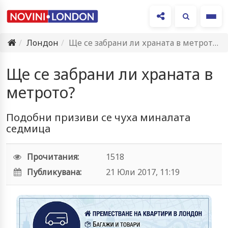
Ме
Лондон
Ще се забрани ли храната в метрото?
Ще се забрани ли храната в
метрото?
Подобни призиви се чуха миналата
седмица
Прочитания:
1518
Публикувана:
21 Юли 2017, 11:19