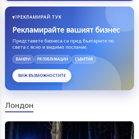
РЕКЛАМИРАЙ ТУК
Рекламирайте вашият бизнес
Представете бизнеса си пред българите по
света с ясно и видимо послание.
БАНЕРИ
PR ПУБЛИКАЦИИ
СЪБИТИЯ
ВИЖ ВЪЗМОЖНОСТИТЕ
Лондон