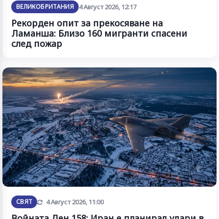
ВЕЛИКОБРИТАНИЯ
4 Август 2026, 12:17
Рекорден опит за прекосяване на
Ламанша: Близо 160 мигранти спасени
след пожар
Обновена
СВЯТ
4 Август 2026, 11:00
Войната Ден 158: Иран е планирал удари в