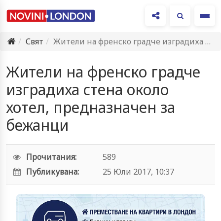
Ме
Свят
Жители на френско градче изградиха стена около хотел, предназначен за…
Жители на френско градче
изградиха стена около
хотел, предназначен за
бежанци
Прочитания:
589
Публикувана:
25 Юли 2017, 10:37