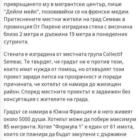
превръщането му в мигрантски център, пише
"Дейли мейл", позовавайки се на френски медии.
Притеснените местни жители на град Семеак в
провинция От Пирене изградиха стена с височина
близо 2 метра и дължина 19 метра в понеделник
сутринта.
Стената е изградена от местната група Collectif
Semeac. Те твърдят, че градът не е против тези,
които имат нужда от помощ, но отхвърлят този
проект заради липса на прозрачност и поради
причината, че хотелът се намира до жилищен
район. Според местните проектът е задвижен без
консултация с жителите на града.
Градът се намира в Южна Франция и в него живеят
около 5000 души. Хотелът може да побере максимум
85 мигранти. Хотел "Формула 1" е един от 61 имота,
които се планира да бъдат закупени с държавни