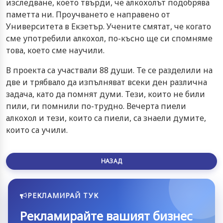
изследване, което твърди, че алкохолът подобрява
паметта ни. Проучването е направено от
Университета в Екзетър. Учените смятат, че когато
сме употребили алкохол, по-късно ще си спомняме
това, което сме научили.
В проекта са участвали 88 души. Те се разделили на
две и трябвало да изпълняват всеки ден различна
задача, като да помнят думи. Тези, които не били
пили, ги помнили по-трудно. Вечерта пиели
алкохол и тези, които са пиели, са знаели думите,
които са учили.
НАЗАД
РЕКЛАМИРАЙ ТУК
Рекламирайте вашият бизнес