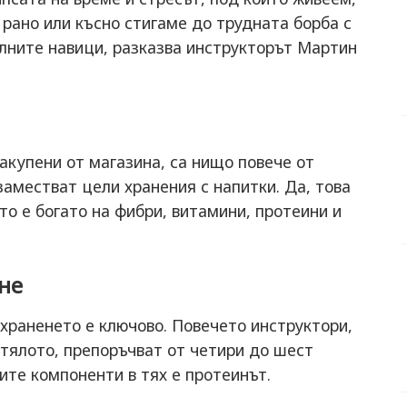
 рано или късно стигаме до трудната борба с
телните навици, разказва инструкторът Мартин
закупени от магазина, са нищо повече от
заместват цели хранения с напитки. Да, това
ето е богато на фибри, витамини, протеини и
не
 храненето е ключово. Повечето инструктори,
тялото, препоръчват от четири до шест
ите компоненти в тях е протеинът.