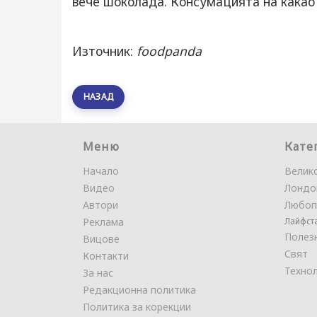
вече шоколада. Консумацията на какао
Източник:
foodpanda
НАЗАД
Меню
Кате
Начало
Велик
Видео
Лондо
Автори
Любоп
Реклама
Лайфст
Полез
Вицове
Свят
Контакти
Техно
За нас
Редакционна политика
Политика за корекции