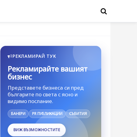
РЕКЛАМИРАЙ ТУК
Рекламирайте вашият
бизнес
Представете бизнеса си пред
българите по света с ясно и
видимо послание.
БАНЕРИ
PR ПУБЛИКАЦИИ
СЪБИТИЯ
ВИЖ ВЪЗМОЖНОСТИТЕ