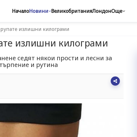
Начало
Новини
Великобритания
Лондон
Още
е трупате излишни килограми
упате излишни килограми
нене седят някои прости и лесни за
 търпение и рутина