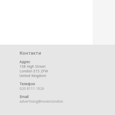
Контакти
Адрес
158 High Street
London E15 2FW
United Kingdom
Телефон
020 8111 1026
Email
advertising@novini.london