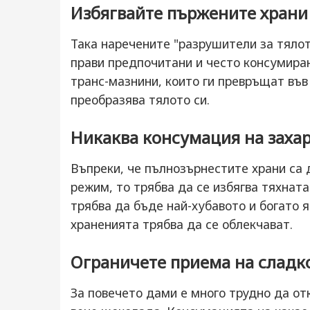
Избягвайте пържените храни
Така наречените "разрушители за тялот
прави предпочитани и често консумиран
транс-мазнини, които ги превръщат във 
преобразява тялото си.
Никаква консумация на захар
Въпреки, че пълнозърнестите храни са 
режим, то трябва да се избягва тяхната
трябва да бъде най-хубавото и богато я
храненията трябва да се облекчават.
Ограничете приема на сладк
За повечето дами е много трудно да от