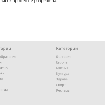
 висок процент е разрешена.
гории
Категории
обритания
България
н
Европа
итно
Мнения
айл
Култура
но
Здраве
Спорт
логии
Реклама