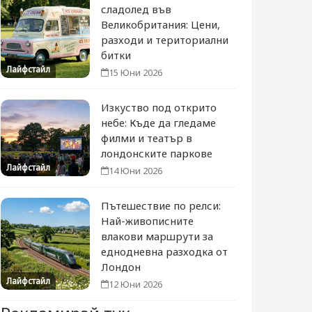
сладолед във
Великобритания: Цени,
разходи и териториални
битки
Лайфстайл
15 Юни 2026
Изкуство под открито
небе: Къде да гледаме
филми и театър в
лондонските паркове
Лайфстайл
14 Юни 2026
Пътешествие по релси:
Най-живописните
влакови маршрути за
еднодневна разходка от
Лондон
Лайфстайл
12 Юни 2026