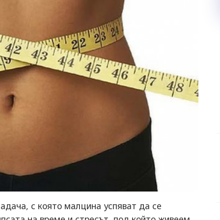
адача, с която малцина успяват да се
псата на време и стресът, под който живеем,