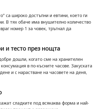
о" са широко достъпни и евтини, което ги
и. В тях обаче има внушително количество
враг номер 1 за човек, тръгнал да
и и тесто през нощта
добре дошли, когато сме на хранителен
 консумация в по-късните часове. Закуската
дене и с нарастване на часовете на деня,
о
кажат сладките под всякаква форма и най-