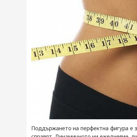
Поддържането на перфектна фигура е з
справят. Динамичното ни ежедневие, ли