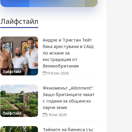
Лайфстайл
Андрю и Тристан Тейт
бяха арестувани в САЩ
по искане за
екстрадиция от
Великобритания
Лайфстайл
19 Юли 2026
Феноменът „Allotment“:
Защо британците чакат
с години за общинско
парче земя
Лайфстайл
5 Юли 2026
Тайните на бизнеса със