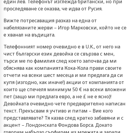
един лев. Телефонът изглежда британски, но при
проследяване се оказва, че идва от Русия.
Вижте потресаващия разказ на една от
набелязаните жерви – Игор Марковски, който не се
е хванал на въдицата.
Телефонният номер очевидно е в U.K., от него на
чист български език девойка се свързва с мен,
търси ме по фамилия след което започва да ми
обяснява как компанията Кока-Кола прави своите
отчети на всеки шест месеца и ми предлага да си
купя (изгодно, как иначе!) акции от компанията от
които ще спечеля минимум 50 € на всеки вложени
пет (защо ми предлага евро, а не £ не е ясно)!
Девойката очевидно чете предварително написан
текст. Прекъсвам я учтиво и питам – Вие кого
представлявате? Тя казва след кратко забавяни и с
акцент – Лондонската Фондова Борса. Докато
говорим набързо сърфирам из мрежата и заради