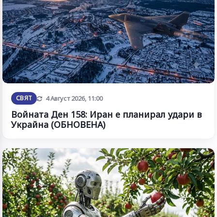
Обновена
СВЯТ
4 Август 2026, 11:00
Войната Ден 158: Иран е планирал удари в
Украйна (ОБНОВЕНА)