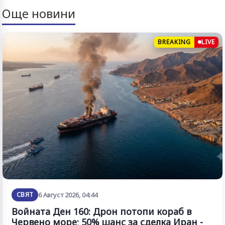
Още новини
BREAKING
LIVE
СВЯТ
6 Август 2026, 04:44
Войната Ден 160: Дрон потопи кораб в
Червено море; 50% шанс за сделка Иран -