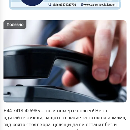
Полезно
+44 7418 426985 – този номер е опасен! Не го
вдигайте никога, защото се касае за тотална измама,
зад която стоят хора, целящи да ви останат без и