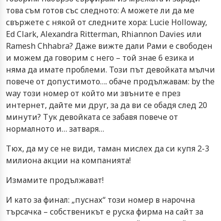
това съм готов със следното: А можете ли да ме
свържете с някой от следните хора: Lucie Holloway,
Ed Clark, Alexandra Ritterman, Rhiannon Davies или
Ramesh Chhabra? Даже вижте дали Рами е свободен
и можем да говорим с него – той знае 6 езика и
няма да имате проблеми. Този път девойката мълчи
повече от допустимото…. обаче продължавам: by the
way този номер от който ми звъните е през
интернет, дайте ми друг, за да ви се обадя след 20
минути? Тук девойката се забавя повече от
нормалното и… затваря…
Тюх, да му се не види, таман мислех да си купя 2-3
милиона акции на компанията!
Измамите продължават!
И като за финал: „пуснах“ този номер в нарочна
търсачка – собственикът е руска фирма на сайт за