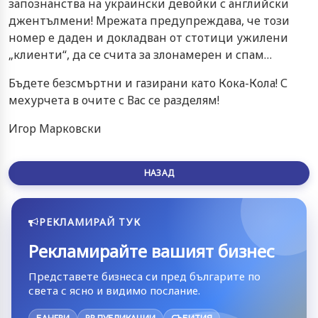
запознанства на украински девойки с английски
джентълмени! Мрежата предупреждава, че този
номер е даден и докладван от стотици ужилени
„клиенти“, да се счита за злонамерен и спам…
Бъдете безсмъртни и газирани като Кока-Кола! С
мехурчета в очите с Вас се разделям!
Игор Марковски
НАЗАД
РЕКЛАМИРАЙ ТУК
Рекламирайте вашият бизнес
Представете бизнеса си пред българите по
света с ясно и видимо послание.