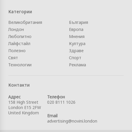
Категории
Великобритания
България
Лондон
Европа
Любопитно
Мнения
Лайфстайл
Култура
Полезно
Здраве
Свят
Спорт
Технологии
Реклама
Контакти
Адрес
Телефон
158 High Street
020 8111 1026
London E15 2FW
United Kingdom
Email
advertising@novini.london