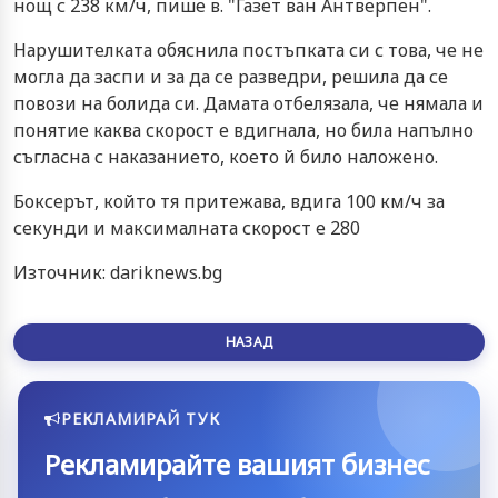
нощ с 238 км/ч, пише в. "Газет ван Антверпен".
Нарушителката обяснила постъпката си с това, че не
могла да заспи и за да се разведри, решила да се
повози на болида си. Дамата отбелязала, че нямала и
понятие каква скорост е вдигнала, но била напълно
съгласна с наказанието, което й било наложено.
Боксерът, който тя притежава, вдига 100 км/ч за
секунди и максималната скорост е 280
Източник: dariknews.bg
НАЗАД
РЕКЛАМИРАЙ ТУК
Рекламирайте вашият бизнес