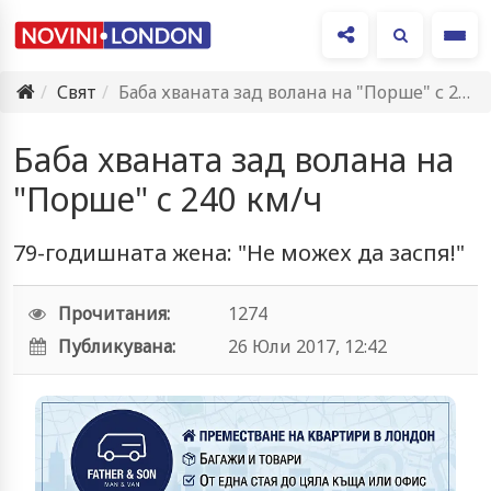
Ме
Свят
Баба хваната зад волана на "Порше" с 240 км/ч
Баба хваната зад волана на
"Порше" с 240 км/ч
79-годишната жена: "Не можех да заспя!"
Прочитания:
1274
Публикувана:
26 Юли 2017, 12:42