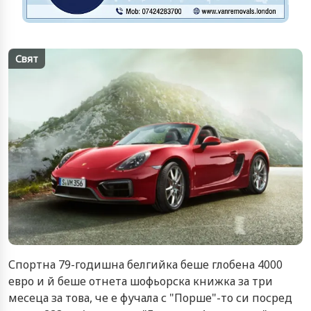
Свят
Спортна 79-годишна белгийка беше глобена 4000
евро и й беше отнета шофьорска книжка за три
месеца за това, че е фучала с "Порше"-то си посред