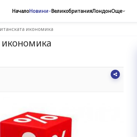
Начало
Новини
Великобритания
Лондон
Още
ританската икономика
а икономика