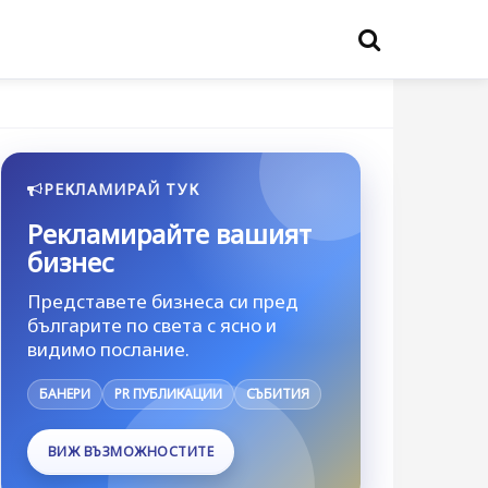
РЕКЛАМИРАЙ ТУК
Рекламирайте вашият
бизнес
Представете бизнеса си пред
българите по света с ясно и
видимо послание.
БАНЕРИ
PR ПУБЛИКАЦИИ
СЪБИТИЯ
ВИЖ ВЪЗМОЖНОСТИТЕ