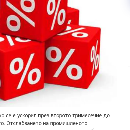
о се е ускорил през второто тримесечие до
вото. Отслабването на промишленото