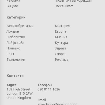
Реклама
Политика за корекции
Вицове
Вестникът
Категории
Великобритания
България
Лондон
Европа
Любопитно
Мнения
Лайфстайл
Култура
Полезно
Здраве
Свят
Спорт
Технологии
Реклама
Контакти
Адрес
Телефон
158 High Street
020 8111 1026
London E15 2FW
United Kingdom
Email
advertising@novini.london