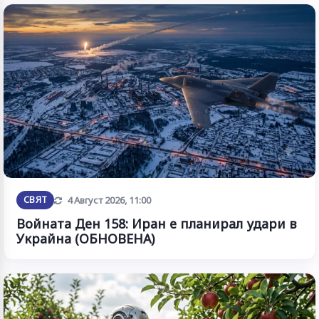
Обновена
СВЯТ
4 Август 2026, 11:00
Войната Ден 158: Иран е планирал удари в
Украйна (ОБНОВЕНА)