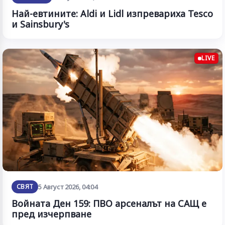
Най-евтините: Aldi и Lidl изпревариха Tesco
и Sainsbury's
LIVE
СВЯТ
5 Август 2026, 04:04
Войната Ден 159: ПВО арсеналът на САЩ е
пред изчерпване