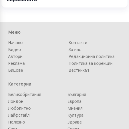
Меню
Начало
Контакти
Видео
За нас
Автори
Редакционна политика
Реклама
Политика за корекции
Вицове
Вестникът
Категории
Великобритания
България
Лондон
Европа
Любопитно
Мнения
Лайфстайл
Култура
Полезно
Здраве
Свят
Спорт