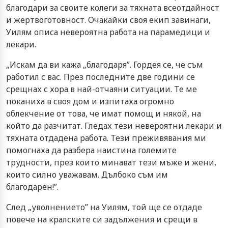
благодари за своите колеги за тяхната всеотдайност
и жертвоготовност. Очакайки своя екип завинаги,
Уилям описа невероятна работа на парамедици и
лекари.
„Искам да ви кажа „благодаря”. Гордея се, че съм
работил с вас. През последните две години се
срещнах с хора в най-отчаяни ситуации. Те ме
поканиха в своя дом и изпитаха огромно
облекчение от това, че имат помощ и някой, на
който да разчитат. Гледах тези невероятни лекари и
тяхната отдадена работа. Тези преживявания ми
помогнаха да разбера наистина големите
трудности, през които минават тези мъже и жени,
които силно уважавам. Дълбоко съм им
благодарен!”.
След „уволнението” на Уилям, той ще се отдаде
повече на кралските си задължения и срещи в