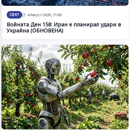
Обновена
СВЯТ
4 Август 2026, 11:00
Войната Ден 158: Иран е планирал удари в
Украйна (ОБНОВЕНА)