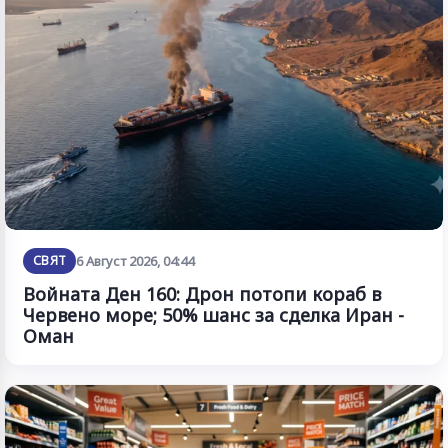
СВЯТ
6 Август 2026, 04:44
Войната Ден 160: Дрон потопи кораб в
Червено море; 50% шанс за сделка Иран -
Оман