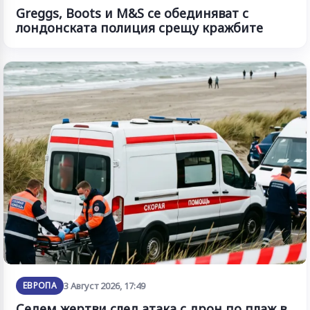
Greggs, Boots и M&S се обединяват с
лондонската полиция срещу кражбите
ЕВРОПА
3 Август 2026, 17:49
Седем жертви след атака с дрон по плаж в