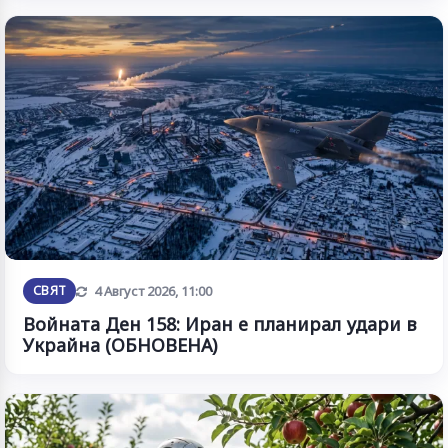
Обновена
СВЯТ
4 Август 2026, 11:00
Войната Ден 158: Иран е планирал удари в
Украйна (ОБНОВЕНА)