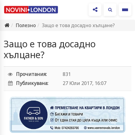
Ме
Полезно
Защо е това досадно хълцане?
Защо е това досадно
хълцане?
Прочитания:
831
Публикувана:
27 Юли 2017, 16:07