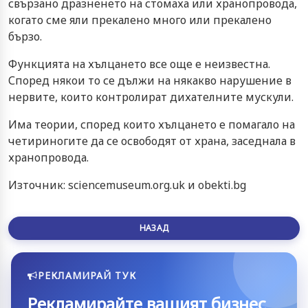
свързано дразненето на стомаха или хранопровода,
когато сме яли прекалено много или прекалено
бързо.
Функцията на хълцането все още е неизвестна.
Според някои то се дължи на някакво нарушение в
нервите, които контролират дихателните мускули.
Има теории, според които хълцането е помагало на
четириногите да се освободят от храна, заседнала в
хранопровода.
Източник: sciencemuseum.org.uk и obekti.bg
НАЗАД
РЕКЛАМИРАЙ ТУК
Рекламирайте вашият бизнес