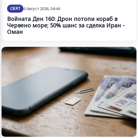
СВЯТ
6 Август 2026, 04:44
Войната Ден 160: Дрон потопи кораб в
Червено море; 50% шанс за сделка Иран -
Оман