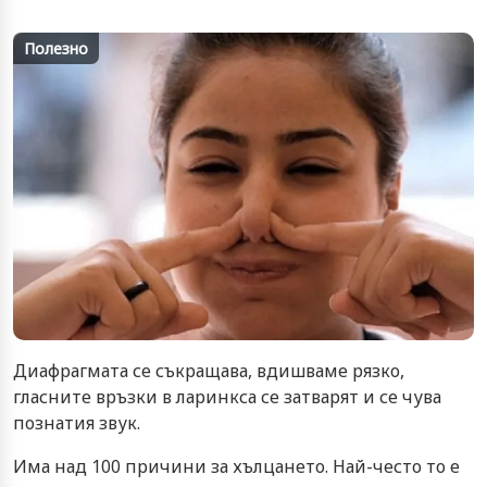
Полезно
Диафрагмата се съкращава, вдишваме рязко,
гласните връзки в ларинкса се затварят и се чува
познатия звук.
Има над 100 причини за хълцането. Най-често то е