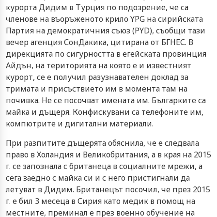
курорта Дидим в Турция по подозрение, че са
членове на въоръженото крило YPG на сирийската
Партия на демократичния съюз (PYD), съобщи тази
вечер агенция СонДакика, цитирана от БГНЕС. В
дирекцията по сигурността в егейската провинция
Айдън, на територията на която е и известният
курорт, се е получил разузнавателен доклад за
тримата и присъствието им в момента там на
почивка. Не се посочват имената им. Българките са
майка и дъщеря. Конфискувани са телефоните им,
компютрите и дигитални материали.
При разпитите дъщерята обяснила, че е следвала
право в Холандия и Великобритания, а в края на 2015
г. се запознала с британеца в социалните мрежи, а
сега заедно с майка си и с него пристигнали да
летуват в Дидим. Британецът посочил, че през 2015
г. е бил 3 месеца в Сирия като медик в помощ на
местните, преминал е през военно обучение на