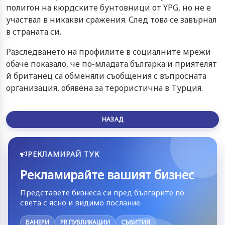
полигон на кюрдските бунтовници от YPG, но не е
участвал в никакви сражения. След това се завърнал
в страната си.
Разследването на профилите в социалните мрежи
обаче показало, че по-младата българка и приятелят
й британец са обменяли съобщения с въпросната
организация, обявена за терористична в Турция.
НАЗАД
РЕКЛАМИРАЙ ТУК
Рекламирайте вашият бизнес
Представете бизнеса си пред българите по
света с ясно и видимо послание.
БАНЕРИ
PR ПУБЛИКАЦИИ
СЪБИТИЯ