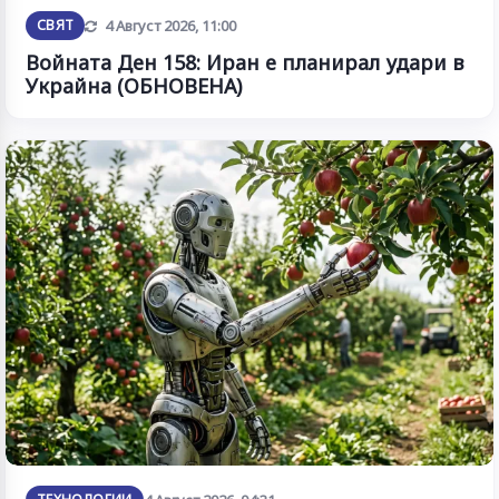
Обновена
СВЯТ
4 Август 2026, 11:00
Войната Ден 158: Иран е планирал удари в
Украйна (ОБНОВЕНА)