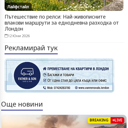
Лайфстайл
Пътешествие по релси: Най-живописните
влакови маршрути за еднодневна разходка от
Лондон
12 Юни 2026
Рекламирай тук
Още новини
BREAKING
LIVE