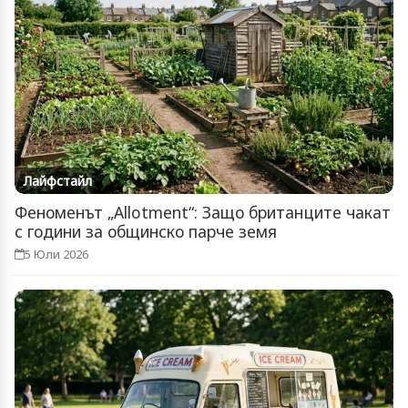
Лайфстайл
Феноменът „Allotment“: Защо британците чакат
с години за общинско парче земя
5 Юли 2026