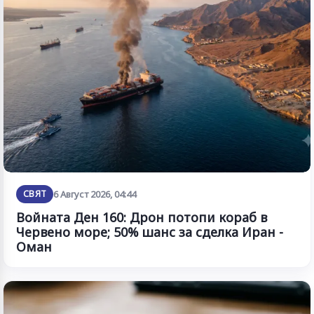
СВЯТ
6 Август 2026, 04:44
Войната Ден 160: Дрон потопи кораб в
Червено море; 50% шанс за сделка Иран -
Оман