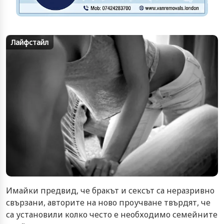
Лайфстайл
Имайки предвид, че бракът и сексът са неразривно
свързани, авторите на ново проучване твърдят, че
са установили колко често е необходимо семейните