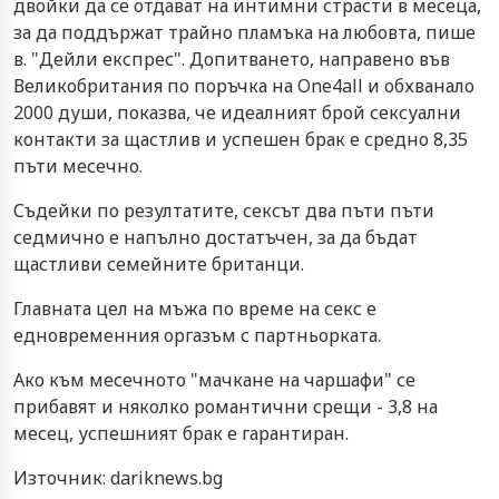
двойки да се отдават на интимни страсти в месеца,
за да поддържат трайно пламъка на любовта, пише
в. "Дейли експрес". Допитването, направено във
Великобритания по поръчка на One4all и обхванало
2000 души, показва, че идеалният брой сексуални
контакти за щастлив и успешен брак е средно 8,35
пъти месечно.
Съдейки по резултатите, сексът два пъти пъти
седмично е напълно достатъчен, за да бъдат
щастливи семейните британци.
Главната цел на мъжа по време на секс е
едновременния оргазъм с партньорката.
Ако към месечното "мачкане на чаршафи" се
прибавят и няколко романтични срещи - 3,8 на
месец, успешният брак е гарантиран.
Източник: dariknews.bg