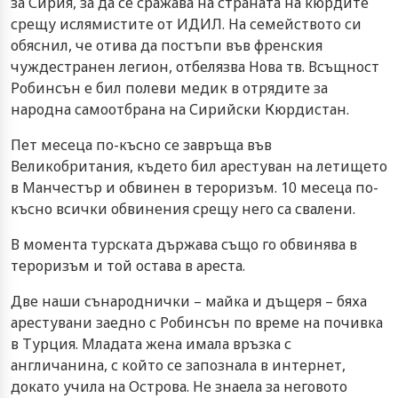
за Сирия, за да се сражава на страната на кюрдите
срещу ислямистите от ИДИЛ. На семейството си
обяснил, че отива да постъпи във френския
чуждестранен легион, отбелязва Нова тв. Всъщност
Робинсън е бил полеви медик в отрядите за
народна самоотбрана на Сирийски Кюрдистан.
Пет месеца по-късно се завръща във
Великобритания, където бил арестуван на летището
в Манчестър и обвинен в тероризъм. 10 месеца по-
късно всички обвинения срещу него са свалени.
В момента турската държава също го обвинява в
тероризъм и той остава в ареста.
Две наши сънароднички – майка и дъщеря – бяха
арестувани заедно с Робинсън по време на почивка
в Турция. Младата жена имала връзка с
англичанина, с който се запознала в интернет,
докато учила на Острова. Не знаела за неговото