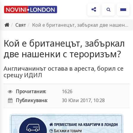
Ме
Свят
Кой е британецът, забъркал две нашенки с тероризъм?
Кой е британецът, забъркал
две нашенки с тероризъм?
Англичанинът остава в ареста, борил се
срещу ИДИЛ
Прочитания:
1626
Публикувана:
30 Юли 2017, 10:28