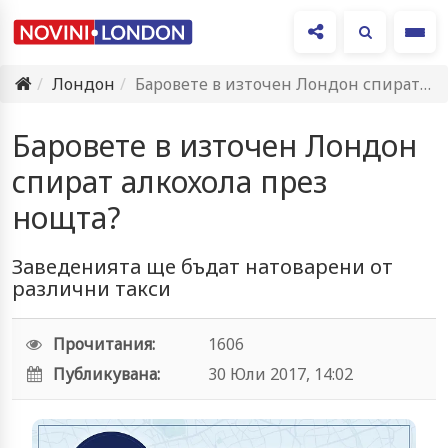
Ме
Лондон
Баровете в източен Лондон спират алкохола през нощта?
Баровете в източен Лондон
спират алкохола през
нощта?
Заведенията ще бъдат натоварени от
различни такси
Прочитания:
1606
Публикувана:
30 Юли 2017, 14:02