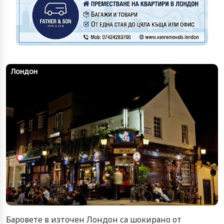
Лондон
Баровете в източен Лондон са шокирано от