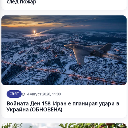
след пожар
Обновена
СВЯТ
4 Август 2026, 11:00
Войната Ден 158: Иран е планирал удари в
Украйна (ОБНОВЕНА)