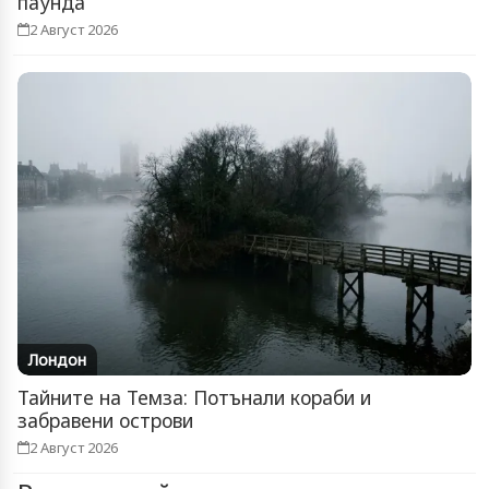
паунда
2 Август 2026
Лондон
Тайните на Темза: Потънали кораби и
забравени острови
2 Август 2026