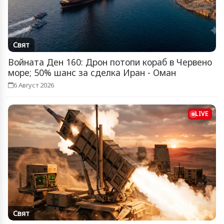
Свят
Войната Ден 160: Дрон потопи кораб в Червено
море; 50% шанс за сделка Иран - Оман
6 Август 2026
LIVE
Свят