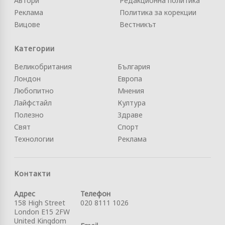
Автори
Редакционна политика
Реклама
Политика за корекции
Вицове
Вестникът
Категории
Великобритания
България
Лондон
Европа
Любопитно
Мнения
Лайфстайл
Култура
Полезно
Здраве
Свят
Спорт
Технологии
Реклама
Контакти
Адрес
Телефон
158 High Street
020 8111 1026
London E15 2FW
United Kingdom