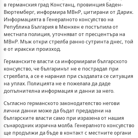
в германския град Констанц, провинция Баден-
Вюртемберг, информира МВнР, цитирани от Дарик.
Информацията в Генералното консулство на
Република България в Мюнхен е постъпила от
местната полиция, уточняват от пресцентъра на
МВнР. Мъж откри стрелба ранно сутринта днес, той
е от иракски произход.
Германските власти са информирали българското
консулство, че българинът не е пострадал при
стрелбата, а се е наранил при създалата се ситуация
на уплах. Полицията не е пожелала да даде
допълнителна информация и данни за него.
Съгласно германското законодателство негови
лични данни може да бъдат предадени на
българските власти само при изразена от нашия
сънародник изрична молба. Генералното консулство
ще продължи да бъде в контакт с местните органи