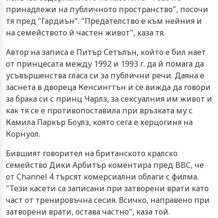
принадлежи на публичното пространство", посочи
тя пред "Гардиън". "Предателство е към нейния и
на семейството й частен живот", каза тя.
Автор на записа е Питър Сетълън, който е бил нает
от принцесата между 1992 и 1993 г. да й помага да
усъвършенства гласа си за публични речи. Даяна е
заснета в двореца Кенсингтън и се вижда да говори
за брака си с принц Чарлз, за сексуалния им живот и
как тя се е противопоставила при връзката му с
Камила Паркър Боулз, която сега е херцогиня на
Корнуол.
Бившият говорител на британското кралско
семейство Дики Арбитър коментира пред BBC, че
от Channel 4 търсят комерсиални облаги с филма.
"Тези касети са записани при затворени врати като
част от тренировъчна сесия. Всичко, направено при
затворени врати, остава частно", каза той.