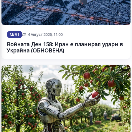
Обновена
СВЯТ
4 Август 2026, 11:00
Войната Ден 158: Иран е планирал удари в
Украйна (ОБНОВЕНА)