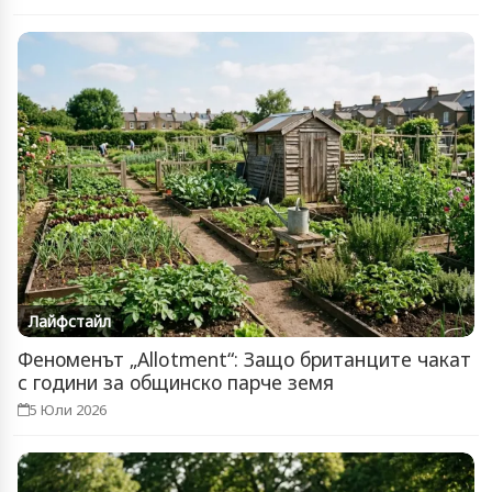
Лайфстайл
Феноменът „Allotment“: Защо британците чакат
с години за общинско парче земя
5 Юли 2026