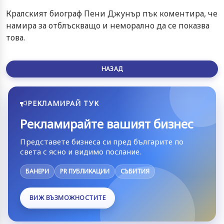
Кралският биограф Пени Джунър пък коментира, че
намира за отблъскващо и неморално да се показва
това.
НАЗАД
РЕКЛАМИРАЙ ТУК
Рекламирайте вашият бизнес
Представете бизнеса си пред българите по
света с ясно и видимо послание.
БАНЕРИ
PR ПУБЛИКАЦИИ
СЪБИТИЯ
ВИЖ ВЪЗМОЖНОСТИТЕ