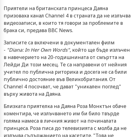
Приятели на британската принцеса Даяна
призоваха канал Channel 4 в страната да не излъчва
видеозаписи, в които тя говори за проблемите в
брака си, предава BBC News.
Записите са включени в документален филм
-
"Diana: In Her Own Words"
, който ще бъде излъчен
в навечерието на 20-годишнината от смъртта на
Лейди Ди този месец. Те са направени от нейния
учител по публична риторика и досега не са били
публично достояние във Великобритания. От
Channel 4 посочват, че дават "уникален поглед"
върху живота на Даяна.
Близката приятелка на Даяна Роза Монктън обаче
коментира, че излъчването им би било твърде
голяма намеса в личния живот на починалата
принцеса. Роза писа до телевизията с молба да не
излъчва съдържанието на касетите. "Това не