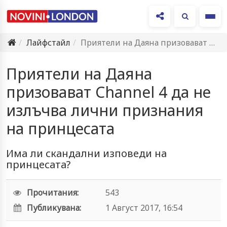
Ме
Лайфстайл
Приятели на Даяна призовават Channel 4 да не излъчва лични…
Приятели на Даяна
призовават Channel 4 да не
излъчва лични признания
на принцесата
Има ли скандални изповеди на
принцесата?
Прочитания:
543
Публикувана:
1 Август 2017, 16:54