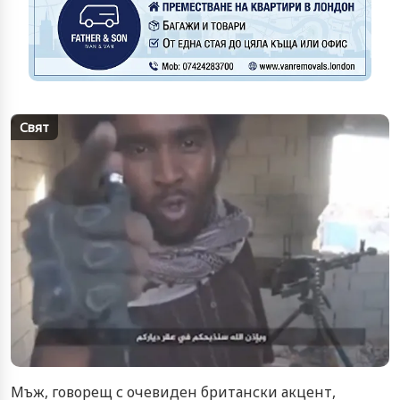
Свят
Мъж, говорещ с очевиден британски акцент,