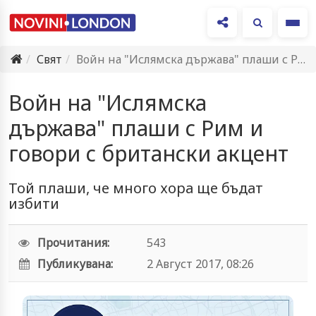
Ме
Свят
Войн на "Ислямска държава" плаши с Рим и говори с…
Войн на "Ислямска
държава" плаши с Рим и
говори с британски акцент
Той плаши, че много хора ще бъдат
избити
Прочитания:
543
Публикувана:
2 Август 2017, 08:26