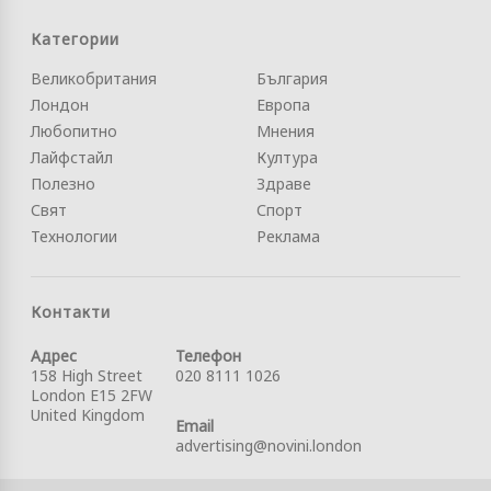
Категории
Великобритания
България
Лондон
Европа
Любопитно
Мнения
Лайфстайл
Култура
Полезно
Здраве
Свят
Спорт
Технологии
Реклама
Контакти
Адрес
Телефон
158 High Street
020 8111 1026
London E15 2FW
United Kingdom
Email
advertising@novini.london