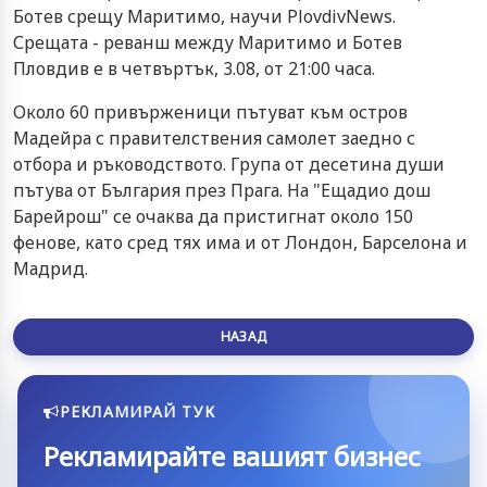
Ботев срещу Маритимо, научи PlovdivNews.
Срещата - реванш между Маритимо и Ботев
Пловдив е в четвъртък, 3.08, от 21:00 часа.
Около 60 привърженици пътуват към остров
Мадейра с правителствения самолет заедно с
отбора и ръководството. Група от десетина души
пътува от България през Прага. На "Ещадио дош
Барейрош" се очаква да пристигнат около 150
фенове, като сред тях има и от Лондон, Барселона и
Мадрид.
НАЗАД
РЕКЛАМИРАЙ ТУК
Рекламирайте вашият бизнес