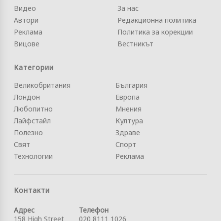
Видео
За нас
Автори
Редакционна политика
Реклама
Политика за корекции
Вицове
Вестникът
Категории
Великобритания
България
Лондон
Европа
Любопитно
Мнения
Лайфстайл
Култура
Полезно
Здраве
Свят
Спорт
Технологии
Реклама
Контакти
Адрес
Телефон
158 High Street
020 8111 1026