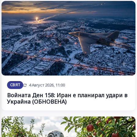
Обновена
СВЯТ
4 Август 2026, 11:00
Войната Ден 158: Иран е планирал удари в
Украйна (ОБНОВЕНА)