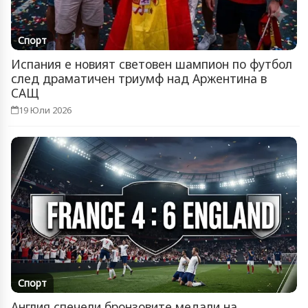
Спорт
Испания е новият световен шампион по футбол
след драматичен триумф над Аржентина в
САЩ
19 Юли 2026
Спорт
Англия спечели бронзовите медали на