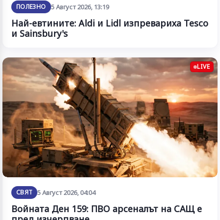
ПОЛЕЗНО
5 Август 2026, 13:19
Най-евтините: Aldi и Lidl изпревариха Tesco
и Sainsbury's
LIVE
СВЯТ
5 Август 2026, 04:04
Войната Ден 159: ПВО арсеналът на САЩ е
пред изчерпване