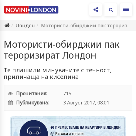
Ме
Лондон
Мотористи-обирджии пак тероризират Лондон
Мотористи-обирджии пак
тероризират Лондон
Те плашили минувачите с течност,
приличаща на киселина
Прочитания:
715
Публикувана:
3 Август 2017, 08:01