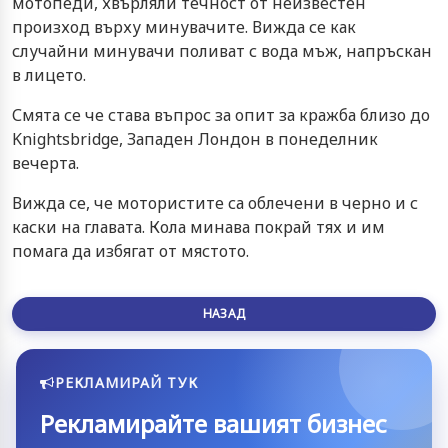
мотопеди, хвърляли течност от неизвестен
произход върху минувачите. Вижда се как
случайни минувачи поливат с вода мъж, напръскан
в лицето.
Смята се че става въпрос за опит за кражба близо до
Knightsbridge, Западен Лондон в понеделник
вечерта.
Вижда се, че мотористите са облечени в черно и с
каски на главата. Кола минава покрай тях и им
помага да избягат от мястото.
НАЗАД
РЕКЛАМИРАЙ ТУК
Рекламирайте вашият бизнес