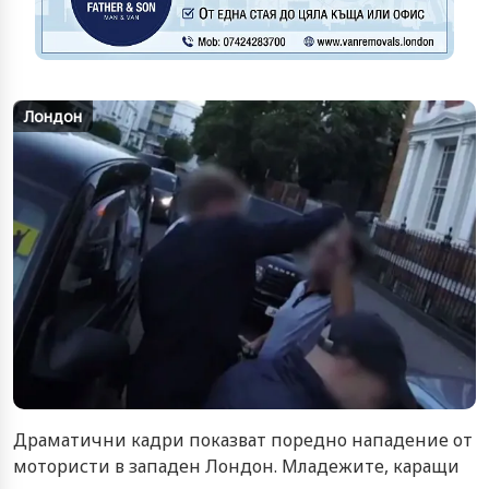
Лондон
Драматични кадри показват поредно нападение от
мотористи в западен Лондон. Младежите, каращи