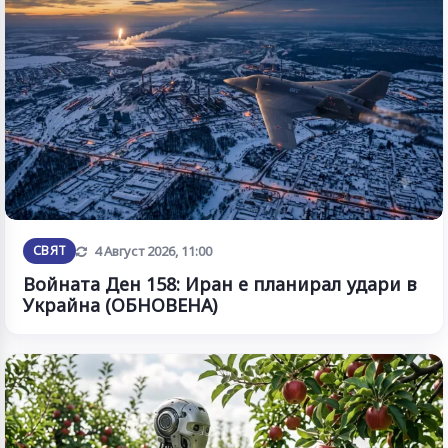
Обновена
СВЯТ
4 Август 2026, 11:00
Войната Ден 158: Иран е планирал удари в
Украйна (ОБНОВЕНА)