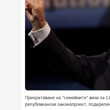
Прекратяване на "семейните" визи за С
републикански законопроект, подкрепе