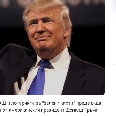
АЩ и лотарията за "зелени карти" предвижда
н от американския президент Доналд Тръмп.