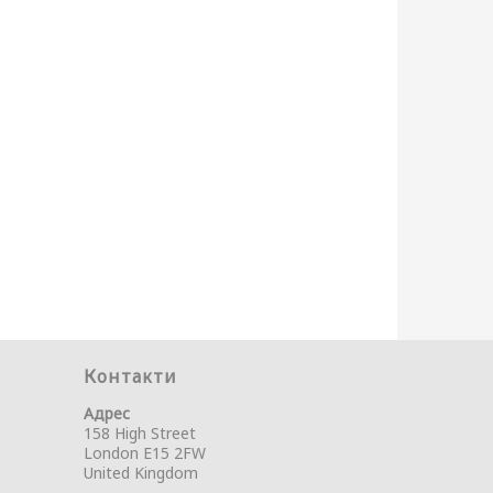
Контакти
Адрес
158 High Street
London E15 2FW
United Kingdom