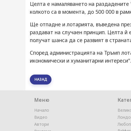
Целта е намаляването на раздадените "
колкото са в момента, до 500 000 в ра
Ще отпадне и лотарията, въведена през 
раздават на случаен принцип. Целта й 
получат шанса да се развият в страната
Според администрацията на Тръмп лот
икономически и хуманитарни интереси"
НАЗАД
Меню
Кате
Начало
Велик
Видео
Лондо
Автори
Любоп
Лайфст