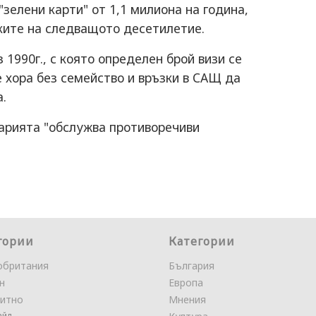
зелени карти" от 1,1 милиона на година,
мките на следващото десетилетие.
1990г., с която определен брой визи се
е хора без семейство и връзки в САЩ да
.
арията "обслужва противоречиви
.
гории
Категории
обритания
България
н
Европа
итно
Мнения
айл