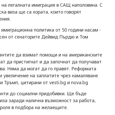
 на легалната имиграция в САЩ наполовина. С
ка виза ще са хората, които говорят
ения.
 имиграционна политика от 50 години насам -
есен от сенаторите Дейвид Пърдю и Том
рантите да взимат помощи и на американските
гат да пристигнат и да започнат да получават
ва. Няма да могат да го правят. Реформата
и увеличение на заплатите чрез намаляване
 Тръмп, цитирани от vesti.bg и nova.bg
анти до социални придобивки. Ще бъде
иза заради налична възможност за работа,
 роля в подбора на желаещите.