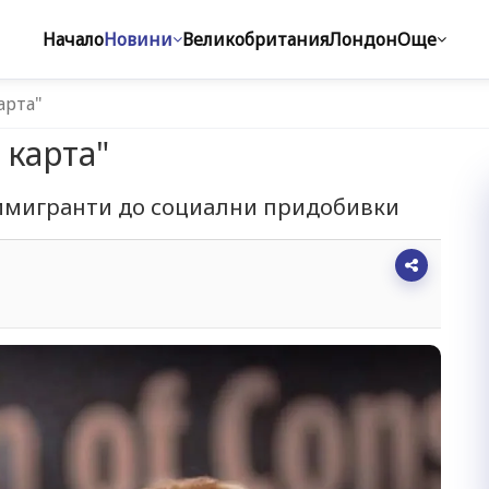
Начало
Новини
Великобритания
Лондон
Още
арта"
 карта"
 имигранти до социални придобивки