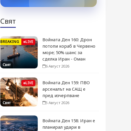
Свят
Войната Ден 160: Дрон
BREAKING
LIVE
потопи кораб в Червено
море; 50% шанс за
сделка Иран - Оман
Свят
6 Август 2026
Войната Ден 159: ПВО
LIVE
арсеналът на САЩ е
пред изчерпване
5 Август 2026
Свят
Войната Ден 158: Иран е
планирал удари в