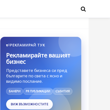
РЕКЛАМИРАЙ ТУК
Рекламирайте вашият
бизнес
Представете бизнеса си пред
българите по света с ясно и
видимо послание.
БАНЕРИ
PR ПУБЛИКАЦИИ
СЪБИТИЯ
ВИЖ ВЪЗМОЖНОСТИТЕ