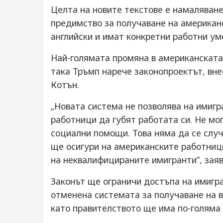
Целта на новите текстове е намаляване
предимство за получаване на американс
английски и имат конкретни работни ум
Най-голямата промяна в американската
така Тръмп нарече законопроектът, вн
Котън.
„Новата система не позволява на имиг
работници да губят работата си. Не мо
социални помощи. Това няма да се случ
ще осигури на американските работниц
на неквалифицираните имигранти”, заяви
Законът ще ограничи достъпа на имигр
отменена системата за получаване на в
като правителството ще има по-голяма