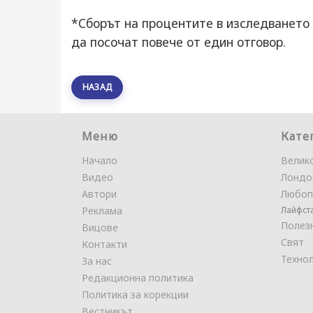
*Сборът на процентите в изследването
да посочат повече от един отговор.
НАЗАД
Меню
Кате
Начало
Велик
Видео
Лондо
Автори
Любоп
Реклама
Лайфст
Полез
Вицове
Свят
Контакти
Техно
За нас
Редакционна политика
Политика за корекции
Вестникът