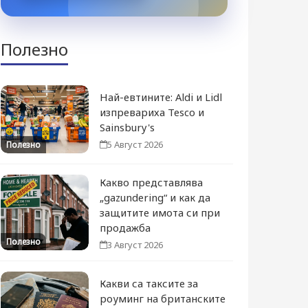
Полезно
Най-евтините: Aldi и Lidl
изпревариха Tesco и
Sainsbury's
5 Август 2026
Полезно
Какво представлява
„gazundering“ и как да
защитите имота си при
продажба
Полезно
3 Август 2026
Какви са таксите за
роуминг на британските