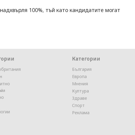
 надхвърля 100%, тъй като кандидатите могат
гории
Категории
обритания
България
н
Европа
итно
Мнения
айл
Култура
но
Здраве
Спорт
логии
Реклама