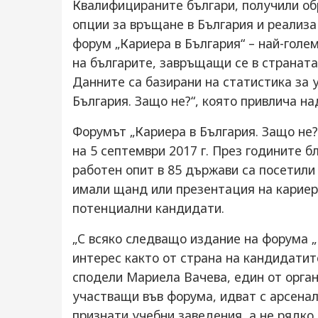
Квалифицираните българи, получили обр
опции за връщане в България и реализа
форум „Кариера в България“ – най-голе
на българите, завръщащи се в страната
Данните са базирани на статистика за 
България. Защо не?“, която привлича н
Форумът „Кариера в България. Защо не?
на 5 септември 2017 г. През годините б
работен опит в 85 държави са посетили 
имали щанд или презентация на кариерн
потенциални кандидати.
„С всяко следващо издание на форума 
интерес както от страна на кандидатите
сподели Мариела Вачева, един от орга
участващи във форума, идват с арсенал
признати учебни заведения, а не рядко 