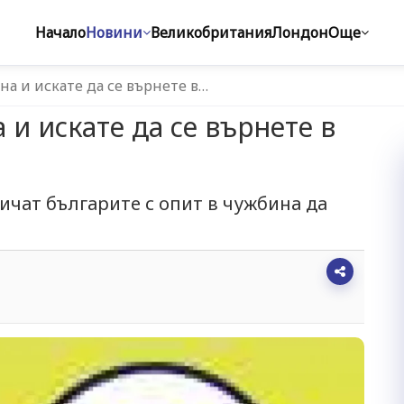
Начало
Новини
Великобритания
Лондон
Още
на и искате да се върнете в…
 и искате да се върнете в
ичат българите с опит в чужбина да