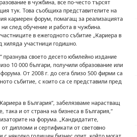
азование в чужбина, все по-често търсят
ция тук. Това съобщиха представителите на
мия кариерен форум, помагащ за реализацията
 ни след обучение и работа в чужбина.
участниците в ежегодното събитие „Кариера в
ад хиляда участници годишно.
“ празнува своето десето юбилейно издание
лизо 10 000 българи, получили образование или
форума. От 2008 г. до сега близо 500 фирми са
ото събитие, с които са се представили пред
„Кариера в България“, забелязваме нарастващ
, така и от страна на бизнеса в България,“
низаторите на форума. „Кандидатите,
 от дипломи и сертификати от световно
и с няколко годишен бизнес опит, който могат