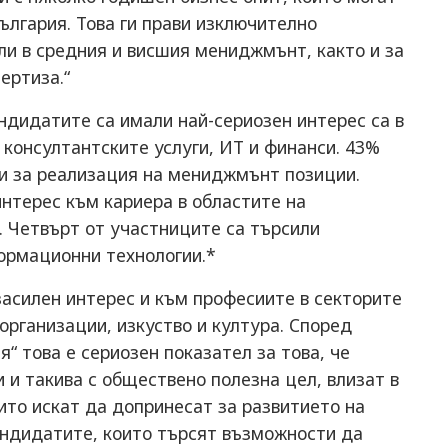
ългария. Това ги прави изключително
ли в средния и висшия мениджмънт, както и за
ертиза.“
ндидатите са имали най-сериозен интерес са в
консултантските услуги, ИТ и финанси. 43%
и за реализация на мениджмънт позиции.
интерес към кариера в областите на
. Четвърт от участниците са търсили
формационни технологии.*
засилен интерес и към професиите в секторите
организации, изкуство и култура. Според
“ това е сериозен показател за това, че
и такива с обществено полезна цел, влизат в
оито искат да допринесат за развитието на
кандидатите, които търсят възможности да