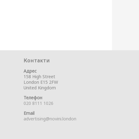
Контакти
Адрес
158 High Street
London E15 2FW
United Kingdom
Телефон
020 8111 1026
Email
advertising@novini.london