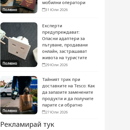
мобилни оператори
31 Юли 2026
Полезно
Експерти
предупреждават:
Опасни адаптери за
пътуване, продавани
онлайн, застрашават
живота на туристите
Полезно
29 Юли 2026
Тайният трик при
доставките на Tesco: Как
да запазите заменените
продукти и да получите
парите си обратно
Полезно
27 Юли 2026
Рекламирай тук