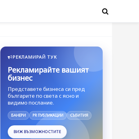
РЕКЛАМИРАЙ ТУК
Рекламирайте вашият
бизнес
Представете бизнеса си пред
българите по света с ясно и
видимо послание.
БАНЕРИ
PR ПУБЛИКАЦИИ
СЪБИТИЯ
ВИЖ ВЪЗМОЖНОСТИТЕ