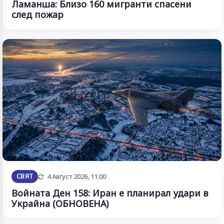
Ламанша: Близо 160 мигранти спасени
след пожар
Обновена
СВЯТ
4 Август 2026, 11:00
Войната Ден 158: Иран е планирал удари в
Украйна (ОБНОВЕНА)