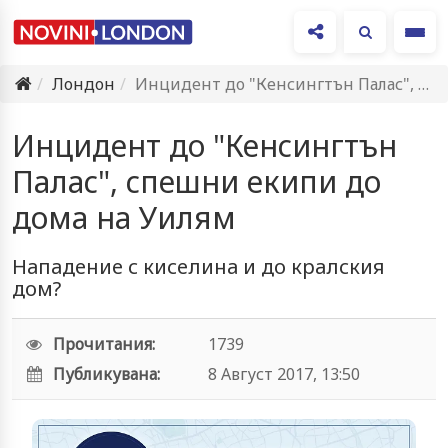
Ме
Лондон
Инцидент до "Кенсингтън Палас", спешни екипи до дома на Уилям
Инцидент до "Кенсингтън
Палас", спешни екипи до
дома на Уилям
Нападение с киселина и до кралския
дом?
Прочитания:
1739
Публикувана:
8 Август 2017, 13:50