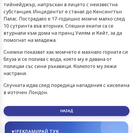
тийнейджър, напръскан в лицето с неизвестна
субстанция. Инцидентът е станал до Кенсингтън
Палас. Пострадало е 17-годишно момче малко след
10 сутринта във вторник. Спешни екипи са се
втурнали към дома на принц Уилям и Кейт, за да
помогнат на младежа.
Снимки показват как момчето е махнало горната си
блуза и се полива с вода, която му е давана от
полицаи със сини ръкавици. Колелото му лежи
настрани.
Случката идва след поредица нападения с киселина
в източен Лондон.
НАЗАД
РЕКЛАМИРАЙ ТУК