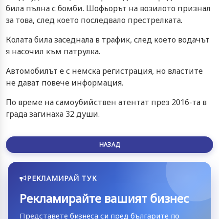
била пълна с бомби. Шофьорът на возилото признал
за това, след което последвало престрелката.
Колата била заседнала в трафик, след което водачът
я насочил към патрулка.
Автомобилът е с немска регистрация, но властите
не дават повече информация.
По време на самоубийствен атентат през 2016-та в
града загинаха 32 души.
НАЗАД
РЕКЛАМИРАЙ ТУК
Рекламирайте вашият бизнес
Представете бизнеса си пред българите по