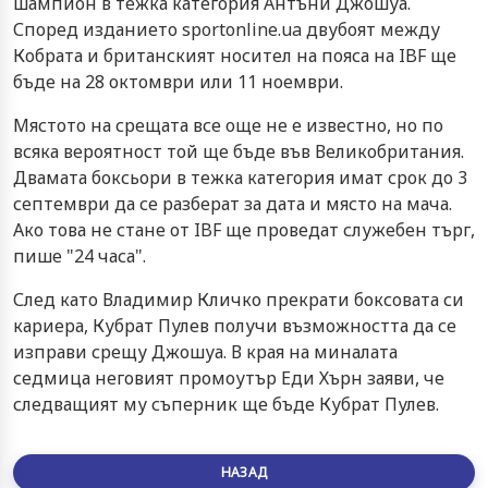
шампион в тежка категория Антъни Джошуа.
Според изданието sportonline.ua двубоят между
Кобрата и британският носител на пояса на IBF ще
бъде на 28 октомври или 11 ноември.
Мястото на срещата все още не е известно, но по
всяка вероятност той ще бъде във Великобритания.
Двамата боксьори в тежка категория имат срок до 3
септември да се разберат за дата и място на мача.
Ако това не стане от IBF ще проведат служебен търг,
пише "24 часа".
След като Владимир Кличко прекрати боксовата си
кариера, Кубрат Пулев получи възможността да се
изправи срещу Джошуа. В края на миналата
седмица неговият промоутър Еди Хърн заяви, че
следващият му съперник ще бъде Кубрат Пулев.
НАЗАД