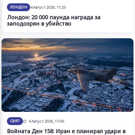
ЛОНДОН
4 Август 2026, 11:23
Лондон: 20 000 паунда награда за
заподозрян в убийство
Обновена
СВЯТ
4 Август 2026, 11:00
Войната Ден 158: Иран е планирал удари в