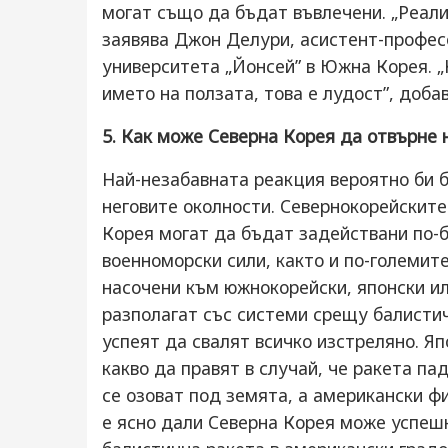
могат също да бъдат въвлечени. „Реали
заявява Джон Делури, асистент-профес
университета „Йонсей” в Южна Корея. „
името на ползата, това е лудост”, добав
5. Как може Северна Корея да отвърне 
Най-незабавната реакция вероятно би 
неговите околности. Севернокорейскит
Корея могат да бъдат задействани по-
военноморски сили, както и по-големит
насочени към южнокорейски, японски ил
разполагат със системи срещу балистич
успеят да свалят всичко изстреляно. Я
какво да правят в случай, че ракета па
се озоват под земята, а американски 
е ясно дали Северна Корея може успе