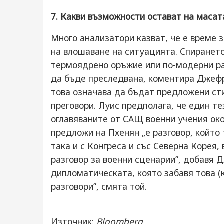
7. Какви възможности остават на масат
Много анализатори казват, че е време 
на влошаване на ситуацията. Спирането
термоядрено оръжие или по-модерни рак
да бъде преследвана, коментира Джефр
това означава да бъдат предложени сти
преговори. Луис предполага, че един т
оглавяваните от САЩ военни учения око
предложи на Пхенян „е разговор, който 
така и с Конгреса и със Северна Корея
разговор за военни сценарии”, добавя 
дипломатическата, която забавя това (к
разговори”, смята той.
Източник:
Bloomberg