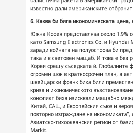
балистична ракета в американски градо
известно дали американските отбраните
6. Каква би била икономическата цена, 
Южна Корея представлява около 1.9% о
като Samsung Electronics Co. и Hyundai
заради войната на полуострова би пред
така и в световен мащаб. И това е без
Корея срещу съседката ѝ. Глобалните 
огромен шок в краткосрочен план, а акт
швейцарски франк биха били преместен
криза и икономическото възстановяване
конфликт биха изисквали мащабно меж
Китай, САЩ и Европейския съюз и веро
повторно изграждане на икономиката”, 
Азиатско-тихоокеанския регион от баз
Markit.