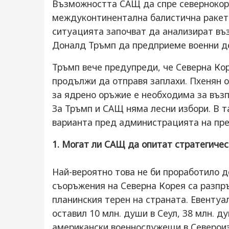
Възможността САЩ да спре севернокоре
междуконтинентална балистична ракета
ситуацията започват да анализират въ
Доналд Тръмп да предприеме военни д
Тръмп вече предупреди, че Северна Кор
продължи да отправя заплахи. Пхенян о
за ядрено оръжие е необходима за въз
За Тръмп и САЩ няма лесни избори. В т
варианта пред администрацията на пре
1. Могат ли САЩ да опитат стратегичес
Най-вероятно това не би проработило д
съоръжения на Северна Корея са разпръ
планинския терен на страната. Евентуа
оставил 10 млн. души в Сеул, 38 млн. д
американски военнослужещи в Североиз