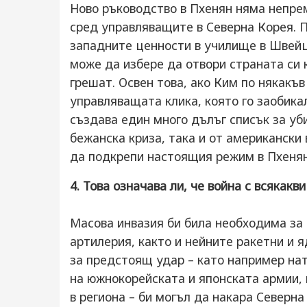
Ново ръководство в Пхенян няма непре
сред управляващите в Северна Корея. 
западните ценности в училище в Швейц
може да избере да отвори страната си к
грешат. Освен това, ако Ким по някакъ
управляващата клика, която го заобика
създава един много дълъг списък за уби
бежанска криза, така и от американски
да подкрепи настоящия режим в Пхенян
4. Това означава ли, че война с всякак
Масова инвазия би била необходима за
артилерия, както и нейните ракетни и я
за предстоящ удар – като например на
на южнокорейската и японската армии,
в региона – би могъл да накара Северна