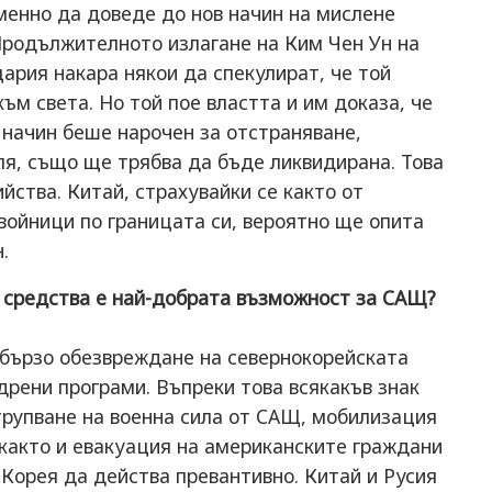
менно да доведе до нов начин на мислене
Продължителното излагане на Ким Чен Ун на
ария накара някои да спекулират, че той
ъм света. Но той пое властта и им доказа, че
в начин беше нарочен за отстраняване,
ля, също ще трябва да бъде ликвидирана. Това
йства. Китай, страхувайки се както от
 войници по границата си, вероятно ще опита
.
ви средства е най-добрата възможност за САЩ?
 бързо обезвреждане на севернокорейската
дрени програми. Въпреки това всякакъв знак
трупване на военна сила от САЩ, мобилизация
 както и евакуация на американските граждани
 Корея да действа превантивно. Китай и Русия