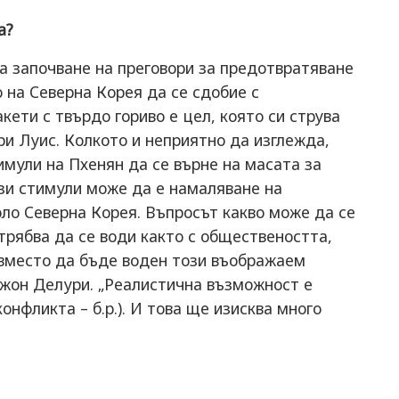
а?
за започване на преговори за предотвратяване
 на Северна Корея да се сдобие с
ети с твърдо гориво е цел, която си струва
и Луис. Колкото и неприятно да изглежда,
мули на Пхенян да се върне на масата за
ези стимули може да е намаляване на
ло Северна Корея. Въпросът какво може да се
трябва да се води както с обществеността,
, вместо да бъде воден този въображаем
Джон Делури. „Реалистична възможност е
онфликта – б.р.). И това ще изисква много