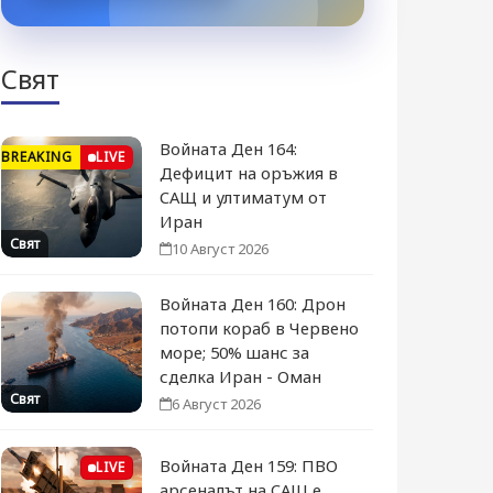
Свят
Войната Ден 164:
BREAKING
LIVE
Дефицит на оръжия в
САЩ и ултиматум от
Иран
Свят
10 Август 2026
Войната Ден 160: Дрон
потопи кораб в Червено
море; 50% шанс за
сделка Иран - Оман
Свят
6 Август 2026
Войната Ден 159: ПВО
LIVE
арсеналът на САЩ е