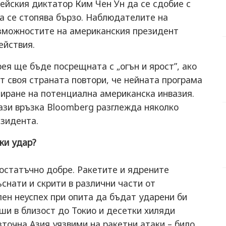
йския диктатор Ким Чен Ун да се сдобие с
 се стопява бързо. Наблюдателите на
зможностите на американския президент
ействия.
ея ще бъде посрещната с „огън и ярост”, ако
т своя страната повтори, че нейната програма
пиране на потенциална американска инвазия.
ази връзка Bloomberg разглежда няколко
зидента.
ки удар?
остатъчно добре. Ракетите и ядрените
снати и скрити в различни части от
лен неуспех при опита да бъдат ударени би
уши в близост до Токио и десетки хиляди
точна Азия уязвими на ракетни атаки – било