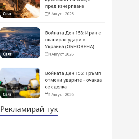
пред изчерпване
5 Август 2026
Свят
Войната Ден 158: Иран е
планирал удари в
Украйна (ОБНОВЕНА)
4 Август 2026
Свят
Войната Ден 155: Тръмп
отмени ударите - очаква
се сделка
1 Август 2026
Свят
Рекламирай тук