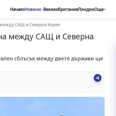
Начало
Новини
Великобритания
Лондон
Още
 между САЩ и Северна Корея
на между САЩ и Северна
уален сблъсък между двете държави ще