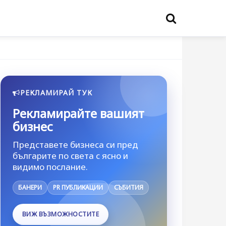
РЕКЛАМИРАЙ ТУК
Рекламирайте вашият
бизнес
Представете бизнеса си пред
българите по света с ясно и
видимо послание.
БАНЕРИ
PR ПУБЛИКАЦИИ
СЪБИТИЯ
ВИЖ ВЪЗМОЖНОСТИТЕ