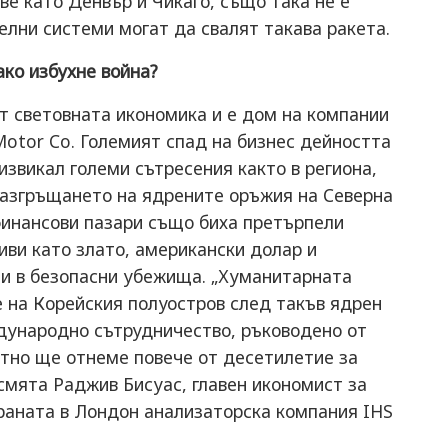
ве като Денвър и Чикаго, също така не е
лни системи могат да свалят такава ракета.
ако избухне война?
т световната икономика и е дом на компании
 Motor Co. Големият спад на бизнес дейността
извикал големи сътресения както в региона,
 разгръщането на ядрените оръжия на Северна
финансови пазари също биха претърпели
иви като злато, американски долар и
и в безопасни убежища. „Хуманитарната
 на Корейския полуостров след такъв ядрен
дународно сътрудничество, ръководено от
ятно ще отнеме повече от десетилетие за
смята Раджив Бисуас, главен икономист за
ираната в Лондон анализаторска компания IHS