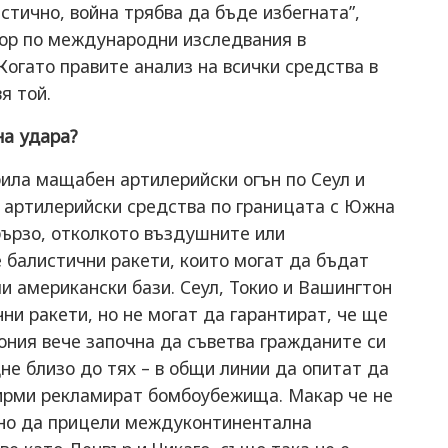
стично, война трябва да бъде избегната”,
ор по международни изследвания в
Когато правите анализ на всички средства в
я той.
на удара?
била мащабен артилерийски огън по Сеул и
е артилерийски средства по границата с Южна
бързо, отколкото въздушните или
е балистични ракети, които могат да бъдат
и американски бази. Сеул, Токио и Вашингтон
ни ракети, но не могат да гарантират, че ще
пония вече започна да съветва гражданите си
дне близо до тях – в общи линии да опитат да
фирми
рекламират бомбоубежища
. Макар че не
шно да прицели междуконтинентална