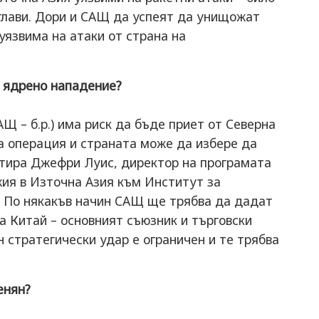
 глави. Дори и САЩ да успеят да унищожат
язвима на атаки от страна на
 ядрено нападение?
АЩ – б.р.) има риск да бъде приет от Северна
а операция и страната може да избере да
нтира Джефри Луис, директор на програмата
ия в Източна Азия към Институт за
 По някакъв начин САЩ ще трябва да дадат
на Китай – основният съюзник и търговски
н стратегически удар е ограничен и те трябва
енян?