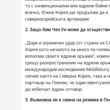
то с конвенционални или ядрени бойни
всичко, Южна Корея ще продължи да е у
севернокорейската артилерия.
2. Защо Ким Чен Ун може да осъществи
„Дори и ограничен удар (от страна на С
Корея като началото на много по-голям
използва своите ядрени оръжия”, коме
срещу разпространение на ядрени оръж
международни изследвания Middlebury.
сигнал както на Северна Корея, така и 
партньор на Пхенян, че един евентуале
да избегнат ядрен отговор.
3. Възможна ли е смяна на режима в Пх