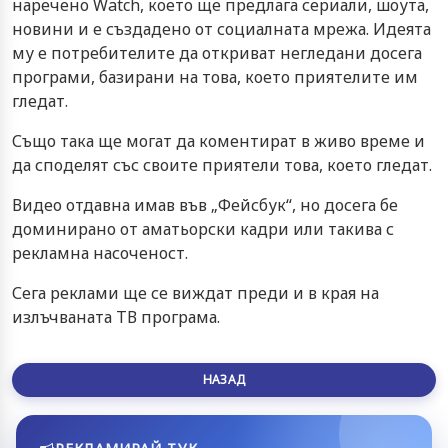
наречено Watch, което ще предлага сериали, шоута,
новини и е създадено от социалната мрежа. Идеята
му е потребителите да откриват негледани досега
програми, базирани на това, което приятелите им
гледат.
Също така ще могат да коментират в живо време и
да споделят със своите приятели това, което гледат.
Видео отдавна имав във „Фейсбук“, но досега бе
доминирано от аматьорски кадри или такива с
рекламна насоченост.
Сега реклами ще се виждат преди и в края на
излъчваната ТВ програма.
НАЗАД