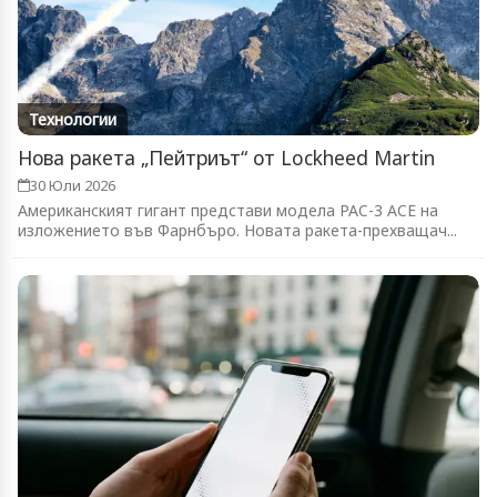
Технологии
Нова ракета „Пейтриът“ от Lockheed Martin
30 Юли 2026
Американският гигант представи модела PAC-3 ACE на
изложението във Фарнбъро. Новата ракета-прехващач...