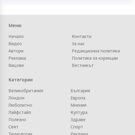
Меню
Начало
Контакти
Видео
За нас
Автори
Редакционна политика
Реклама
Политика за корекции
Вицове
Вестникът
Категории
Великобритания
България
Лондон
Европа
Любопитно
Мнения
Лайфстайл
Култура
Полезно
Здраве
Свят
Спорт
Технологии
Реклама