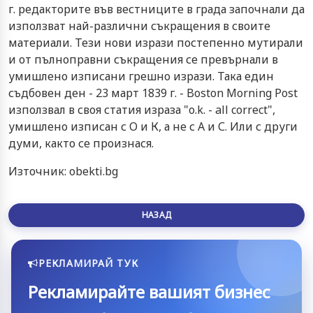
г. редакторите във вестниците в града започнали да
използват най-различни съкращения в своите
материали. Тези нови изрази постепенно мутирали
и от пълноправни съкращения се превърнали в
умишлено изписани грешно изрази. Така един
съдбовен ден - 23 март 1839 г. - Boston Morning Post
използвал в своя статия израза "o.k. - all correct",
умишлено изписан с О и К, а не с А и С. Или с други
думи, както се произнася.
Източник: obekti.bg
НАЗАД
РЕКЛАМИРАЙ ТУК
Рекламирайте вашият бизнес