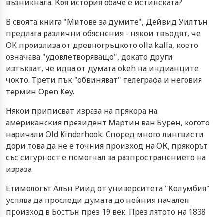
възникнала. Коя история обаче е истинската?
В своята книга "Митове за думите", Дейвид Уилтън
предлага различни обяснения - някои твърдят, че
ОК произлиза от древногръцкото olla kalla, което
означава "удовлетворяващо", докато други
изтъкват, че идва от думата okeh на индианците
чокто. Трети пък "обвиняват" телеграфа и неговия
термин Open Key.
Някои приписват израза на прякора на
американския президент Мартин ван Бурен, когото
наричали Old Kinderhook. Според много лингвисти
дори това да не е точния произход на ОК, прякорът
със сигурност е помогнал за разпространението на
израза.
Етимологът Алън Рийд от университета "Колумбия"
успява да проследи думата до нейния начален
произход в Бостън през 19 век. През лятото на 1838