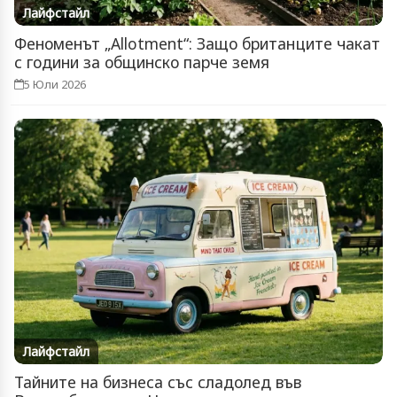
Лайфстайл
Феноменът „Allotment“: Защо британците чакат
с години за общинско парче земя
5 Юли 2026
Лайфстайл
Тайните на бизнеса със сладолед във