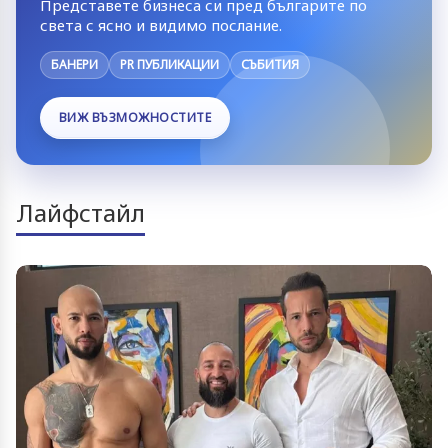
Представете бизнеса си пред българите по
света с ясно и видимо послание.
БАНЕРИ
PR ПУБЛИКАЦИИ
СЪБИТИЯ
ВИЖ ВЪЗМОЖНОСТИТЕ
Лайфстайл