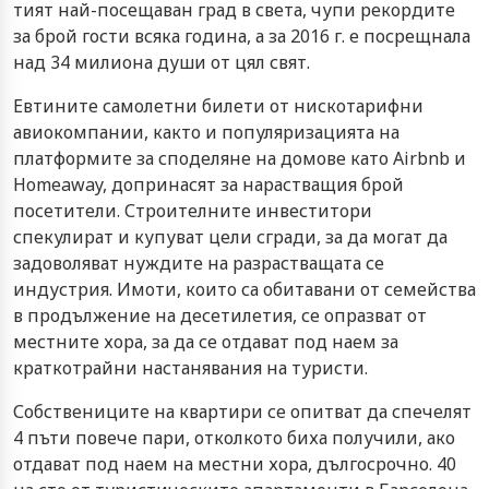
тият най-посещаван град в света, чупи рекордите
за брой гости всяка година, а за 2016 г. е посрещнала
над 34 милиона души от цял свят.
Евтините самолетни билети от нискотарифни
авиокомпании, както и популяризацията на
платформите за споделяне на домове като Airbnb и
Homeaway, допринасят за нарастващия брой
посетители. Строителните инвеститори
спекулират и купуват цели сгради, за да могат да
задоволяват нуждите на разрастващата се
индустрия. Имоти, които са обитавани от семейства
в продължение на десетилетия, се опразват от
местните хора, за да се отдават под наем за
краткотрайни настанявания на туристи.
Собствениците на квартири се опитват да спечелят
4 пъти повече пари, отколкото биха получили, ако
отдават под наем на местни хора, дългосрочно. 40