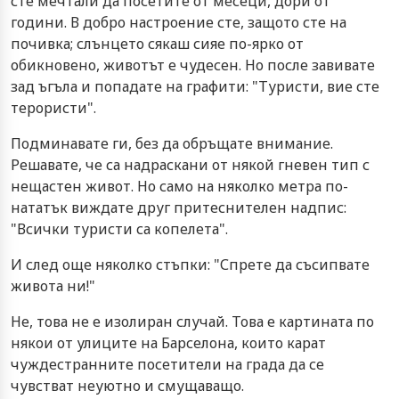
сте мечтали да посетите от месеци, дори от
години. В добро настроение сте, защото сте на
почивка; слънцето сякаш сияе по-ярко от
обикновено, животът е чудесен. Но после завивате
зад ъгъла и попадате на графити: "Туристи, вие сте
терористи".
Подминавате ги, без да обръщате внимание.
Решавате, че са надраскани от някой гневен тип с
нещастен живот. Но само на няколко метра по-
нататък виждате друг притеснителен надпис:
"Всички туристи са копелета".
И след още няколко стъпки: "Спрете да съсипвате
живота ни!"
Не, това не е изолиран случай. Това е картината по
някои от улиците на Барселона, които карат
чуждестранните посетители на града да се
чувстват неуютно и смущаващо.