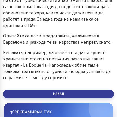
на сто от туристическите апартаменти в Барселона
са незаконни. Това води до недостиг на жилища за
обикновените хора, които искат да живеят и да
работят в града. За една година наемите са се
вдигнали с 16%.
Опитайте се да си представите, че живеете в
Барселона и разходите ви нарастват непрекъснато.
Решавата, например, да излезете и да си купите
хранителни стоки на петъчния пазар във вашия
квартал - La Boqueria. Напоследък обаче там е
толкова претъпкано с туристи, че едва успявате да
се разминете между сергиите.
НАЗАД
РЕКЛАМИРАЙ ТУК