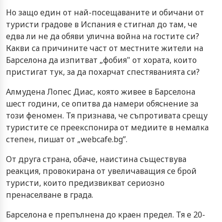
Но защо един от най-посещаваните и обичани от
туристи градове в Испания е стигнал до там, че
едва ли не да обяви улична война на гостите си?
Какви са причините част от местните жители на
Барселона да изпитват „фобия" от хората, които
пристигат тук, за да похарчат спестяванията си?
Алмудена Лопес Диас, която живее в Барселона
шест години, се опитва да намери обяснение за
този феномен. Тя признава, че съпротивата срещу
туристите се преекспонира от медиите в немалка
степен, пишат от „webcafe.bg”.
От друга страна, обаче, наистина съществува
реакция, провокирана от увеличаващия се брой
туристи, които предизвикват сериозно
пренаселване в града.
Барселона е препълнена до краен предел. Тя е 20-