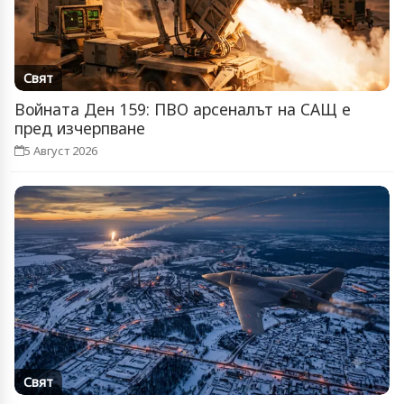
Свят
Войната Ден 159: ПВО арсеналът на САЩ е
пред изчерпване
5 Август 2026
Свят