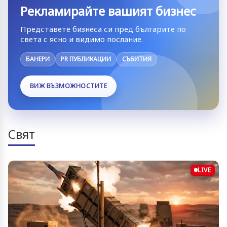
Рекламирайте вашият бизнес
Представете бизнеса си пред българите по
света с ясно и видимо послание.
БАНЕРИ
PR ПУБЛИКАЦИИ
СЪБИТИЯ
ВИЖ ВЪЗМОЖНОСТИТЕ
Свят
LIVE