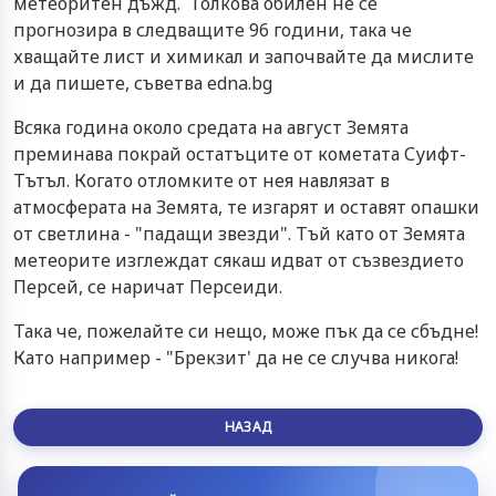
метеоритен дъжд. Толкова обилен не се
прогнозира в следващите 96 години, така че
хващайте лист и химикал и започвайте да мислите
и да пишете, съветва edna.bg
Всяка година около средата на август Земята
преминава покрай остатъците от кометата Суифт-
Тътъл. Когато отломките от нея навлязат в
атмосферата на Земята, те изгарят и оставят опашки
от светлина - "падащи звезди". Тъй като от Земята
метеорите изглеждат сякаш идват от съзвездието
Персей, се наричат Персеиди.
Така че, пожелайте си нещо, може пък да се сбъдне!
Като например - "Брекзит' да не се случва никога!
НАЗАД