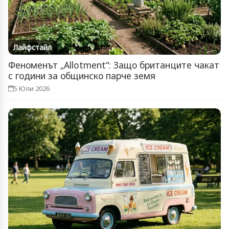
Лайфстайл
Феноменът „Allotment“: Защо британците чакат
с години за общинско парче земя
5 Юли 2026