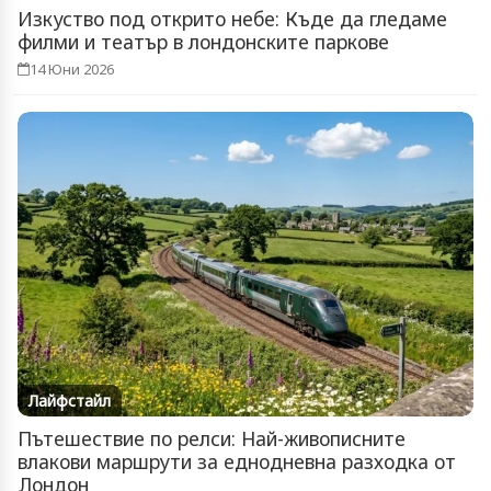
Изкуство под открито небе: Къде да гледаме
филми и театър в лондонските паркове
14 Юни 2026
Лайфстайл
Пътешествие по релси: Най-живописните
влакови маршрути за еднодневна разходка от
Лондон