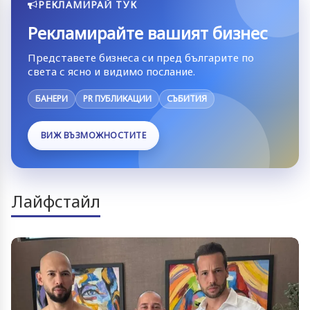
РЕКЛАМИРАЙ ТУК
Рекламирайте вашият бизнес
Представете бизнеса си пред българите по
света с ясно и видимо послание.
БАНЕРИ
PR ПУБЛИКАЦИИ
СЪБИТИЯ
ВИЖ ВЪЗМОЖНОСТИТЕ
Лайфстайл