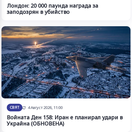
Лондон: 20 000 паунда награда за
заподозрян в убийство
Обновена
СВЯТ
4 Август 2026, 11:00
Войната Ден 158: Иран е планирал удари в
Украйна (ОБНОВЕНА)