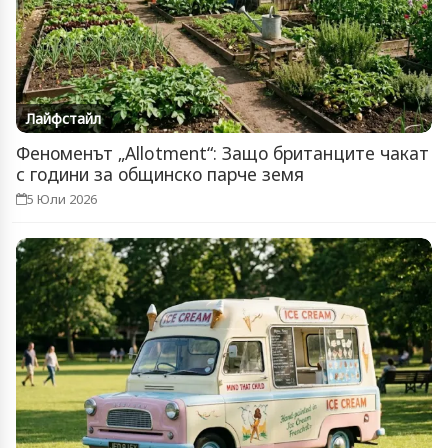
Лайфстайл
Феноменът „Allotment“: Защо британците чакат
с години за общинско парче земя
5 Юли 2026