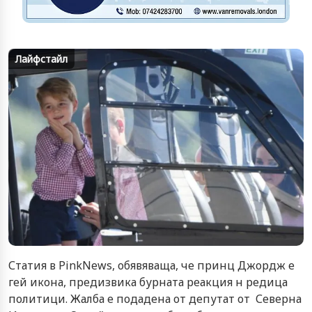
Лайфстайл
Статия в PinkNews, обявяваща, че принц Джордж е
гей икона, предизвика бурната реакция н редица
политици. Жалба е подадена от депутат от Северна