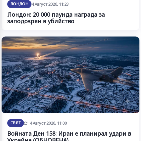
ЛОНДОН
4 Август 2026, 11:23
Лондон: 20 000 паунда награда за
заподозрян в убийство
Обновена
СВЯТ
4 Август 2026, 11:00
Войната Ден 158: Иран е планирал удари в
Украйна (ОБНОВЕНА)