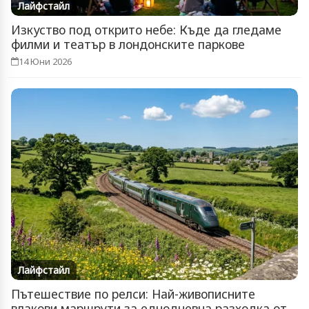
Лайфстайл
Изкуство под открито небе: Къде да гледаме
филми и театър в лондонските паркове
14 Юни 2026
Лайфстайл
Пътешествие по релси: Най-живописните
влакови маршрути за еднодневна разходка от