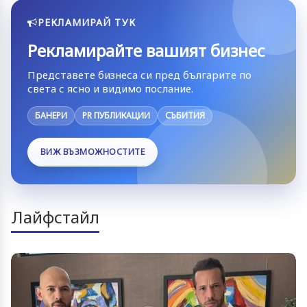
РЕКЛАМИРАЙ ТУК
Рекламирайте вашият бизнес
Представете бизнеса си пред българите по
света с ясно и видимо послание.
БАНЕРИ
PR ПУБЛИКАЦИИ
СЪБИТИЯ
ВИЖ ВЪЗМОЖНОСТИТЕ
Лайфстайл