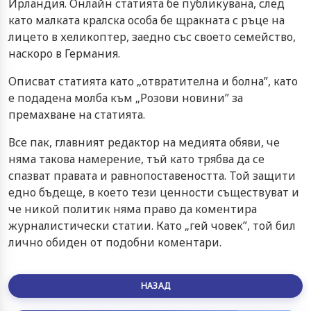
Ирландия. Онлайн статията бе публикувана, след
като малката кралска особа бе щракната с ръце на
лицето в хеликоптер, заедно със своето семейство,
наскоро в Германия.
Описват статията като „отвратителна и болна”, като
е подадена молба към „Розови новини” за
премахване на статията.
Все пак, главният редактор на медията обяви, че
няма такова намерение, тъй като трябва да се
спазват правата и равнопоставеността. Той защити
едно бъдеще, в което тези ценности съществуват и
че никой политик няма право да коментира
журналистически статии. Като „гей човек”, той бил
лично обиден от подобни коментари.
НАЗАД