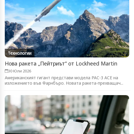
Технологии
Нова ракета „Пейтриът“ от Lockheed Martin
30 Юли 2026
Американският гигант представи модела PAC-3 ACE на
изложението във Фарнбъро. Новата ракета-прехващач...