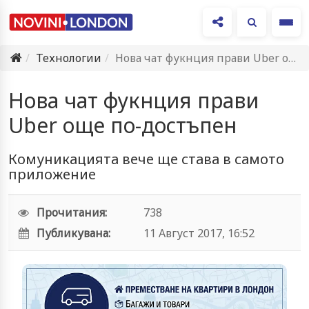
Ме
Технологии
Нова чат фукнция прави Uber още по-достъпен
Нова чат фукнция прави
Uber още по-достъпен
Комуникацията вече ще става в самото
приложение
Прочитания:
738
Публикувана:
11 Август 2017, 16:52