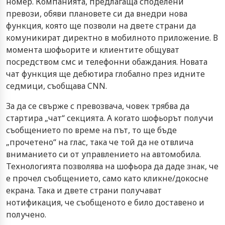
номер. Компанията, предлагаща споделени
превози, обяви плановете си да внедри нова
функция, която ще позволи на двете страни да
комуникират директно в мобилното приложение. В
момента шофьорите и клиентите общуват
посредством смс и телефонни обаждания. Новата
чат функция ще дебютира глобално през идните
седмици, съобщава CNN.
За да се свърже с превозвача, човек трябва да
стартира „чат“ секцията. А когато шофьорът получи
съобщението по време на път, то ще бъде
„прочетено“ на глас, така че той да не отвлича
вниманието си от управлението на автомобила.
Технологията позволява на шофьора да даде знак, че
е прочел съобщението, само като кликне/докосне
екрана. Така и двете страни получават
нотификация, че съобщеното е било доставено и
получено.