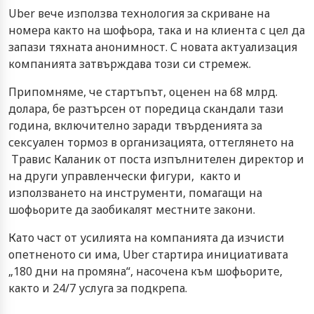
Uber вече използва технология за скриване на
номера както на шофьора, така и на клиента с цел да
запази тяхната анонимност. С новата актуализация
компанията затвърждава този си стремеж.
Припомняме, че стартъпът, оценен на 68 млрд.
долара, бе разтърсен от поредица скандали тази
година, включително заради твърденията за
сексуален тормоз в организацията, оттеглянето на
Травис Каланик от поста изпълнителен директор и
на други управленчески фигури, както и
използването на инструменти, помагащи на
шофьорите да заобикалят местните закони.
Като част от усилията на компанията да изчисти
опетненото си има, Uber стартира инициативата
„180 дни на промяна“, насочена към шофьорите,
както и 24/7 услуга за подкрепа.