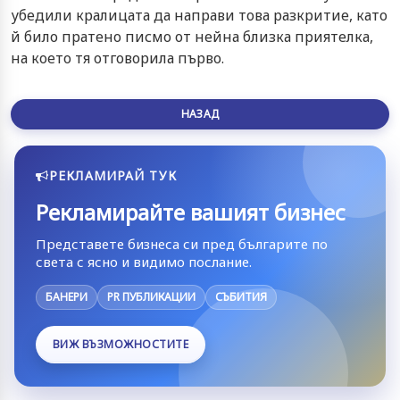
убедили кралицата да направи това разкритие, като
й било пратено писмо от нейна близка приятелка,
на което тя отговорила първо.
НАЗАД
РЕКЛАМИРАЙ ТУК
Рекламирайте вашият бизнес
Представете бизнеса си пред българите по
света с ясно и видимо послание.
БАНЕРИ
PR ПУБЛИКАЦИИ
СЪБИТИЯ
ВИЖ ВЪЗМОЖНОСТИТЕ