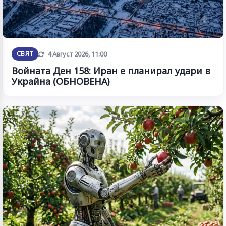
Обновена
СВЯТ
4 Август 2026, 11:00
Войната Ден 158: Иран е планирал удари в
Украйна (ОБНОВЕНА)