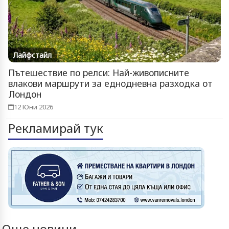
Лайфстайл
Пътешествие по релси: Най-живописните
влакови маршрути за еднодневна разходка от
Лондон
12 Юни 2026
Рекламирай тук
Още новини