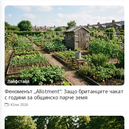
Лайфстайл
Феноменът „Allotment“: Защо британците чакат
с години за общинско парче земя
5 Юли 2026