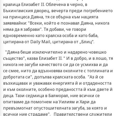
кралица Елизабет II. Облечена в черно, в
Бъкингамския дворец, вечерта преди погребението
на принцеса Даяна, тя се обърна към нацията
заявявайки: "Всеки, който е познавал Даяна, никога
няма да я забрави". Тя добави, че говори
едновременно като кралска особа и като баба,
цитирана от Daily Mail, цитирана от „Блиц“.
"Даяна беше изключително и надарено човешко
същество", казва Елизабет II. " И в добро, и в лошо, тя
никога не загуби качеството си да се усмихва и да
се смее, нито да вдъхновява околните с топлината и
добротата си", допълва кралската особа. "Аз й се
възхищавах и уважавах енергията й и отдадеността
и към околните, особено предаността й към двете й
деца. Тази седмица в Балморал, ние всички се
опитваме да помогнем на Уилиям и Хари да
превъзмогнат опустошителната загуба, за която и
всички ние страдаме". Правителствени служители