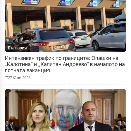
България
Интензивен трафик по границите: Опашки на
„Калотина“ и „Капитан Андреево“ в началото на
лятната ваканция
27 Юли 2026