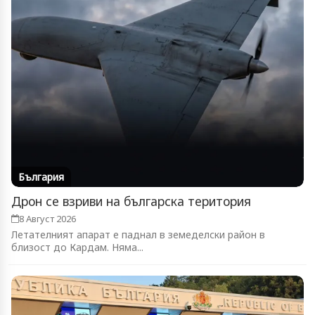
България
Дрон се взриви на българска територия
8 Август 2026
Летателният апарат е паднал в земеделски район в
близост до Кардам. Няма...