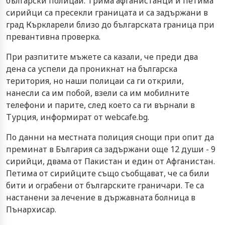
български полицаи. Трима афганистанци и петима
сирийци са пресекли границата и са задържани в
град Къркларели близо до българската граница при
превантивна проверка.
При разпитите мъжете са казали, че преди два
дена са успели да проникнат на българска
територия, но наши полицаи са ги открили,
нанесли са им побой, взели са им мобилните
телефони и парите, след което са ги върнали в
Турция, информират от webcafe.bg.
По данни на местната полиция снощи при опит да
преминат в България са задържани още 12 души - 9
сирийци, двама от Пакистан и един от Афганистан.
Петима от сирийците също съобщават, че са били
бити и ограбени от българските граничари. Те са
настанени за лечение в държавната болница в
Пънархисар.