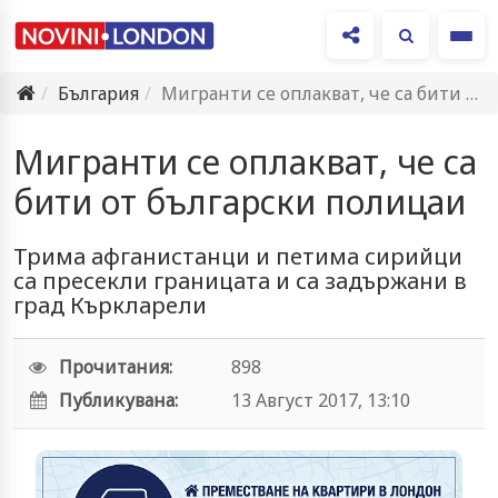
Ме
България
Мигранти се оплакват, че са бити от български полицаи
Мигранти се оплакват, че са
бити от български полицаи
Трима афганистанци и петима сирийци
са пресекли границата и са задържани в
град Къркларели
Прочитания:
898
Публикувана:
13 Август 2017, 13:10