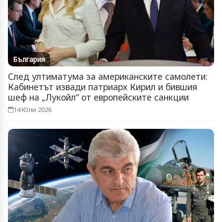
България
След ултиматума за американските самолети:
Кабинетът извади патриарх Кирил и бившия
шеф на „Лукойл“ от европейските санкции
14 Юли 2026