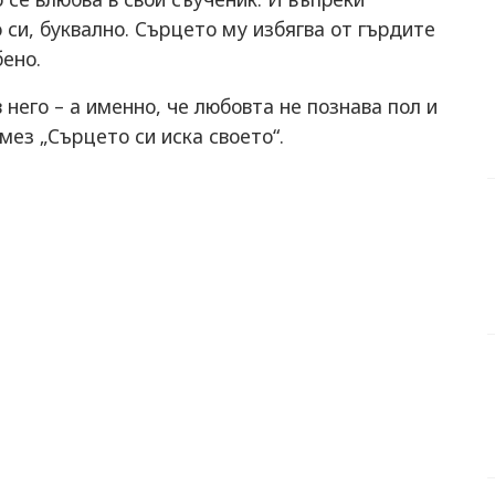
си, буквално. Сърцето му избягва от гърдите
бено.
него – а именно, че любовта не познава пол и
мез „Сърцето си иска своето“.