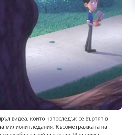
йръл видеа, които напоследък се въртят в
има милиони гледания. Късометражката на
 се влюбва в свой съученик. И въпреки