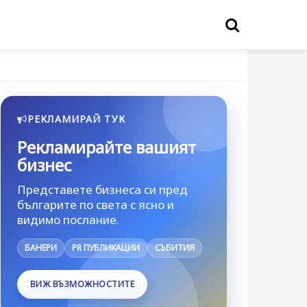
РЕКЛАМИРАЙ ТУК
Рекламирайте вашият
бизнес
Представете бизнеса си пред
българите по света с ясно и
видимо послание.
БАНЕРИ
PR ПУБЛИКАЦИИ
СЪБИТИЯ
ВИЖ ВЪЗМОЖНОСТИТЕ