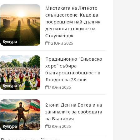
Мистиката на Лятното
слънцестоене: Къде да
посрещнем най-дългия
ден извън тълпите на
Стоунхендж
Култура
12 Юни 2026
Традиционно "Еньовско
хоро" събира
българската общност в
Лондон на 28 юни
Култура
7 Юни 2026
2 юни: Ден на Ботев и на
загиналите за свободата
на България
2 Юни 2026
Култура