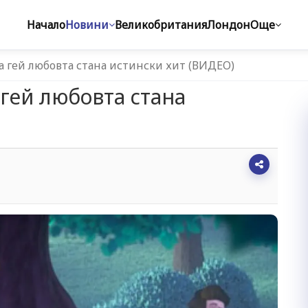
Начало
Новини
Великобритания
Лондон
Още
а гей любовта стана истински хит (ВИДЕО)
 гей любовта стана