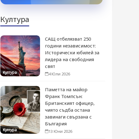
Култура
САЩ отбелязват 250
години независимост:
Исторически юбилей за
лидера на свободния
свят
Култура
4 Юли 2026
Паметта на майор
Франк Томпсън:
Британският офицер,
чиято съдба остана
завинаги свързана с
България
Култура
13 Юни 2026