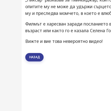
опитите му не може да удържи сърцето 
му и преследва момчето, в което е влю
Филмът е харесван заради посланието в 
възраст или както го е казала Селена Го
Вижте и вие това невероятно видео!
НАЗАД