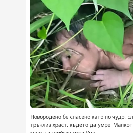
Новородено бе спасено като по чудо, сл
трънлив храст, където да умре. Малко
малък индийски град Уна.