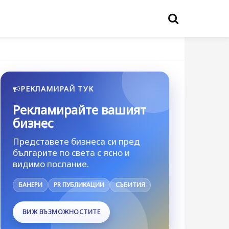
РЕКЛАМИРАЙ ТУК
Рекламирайте вашият
бизнес
Представете бизнеса си пред
българите по света с ясно и
видимо послание.
БАНЕРИ
PR ПУБЛИКАЦИИ
СЪБИТИЯ
ВИЖ ВЪЗМОЖНОСТИТЕ