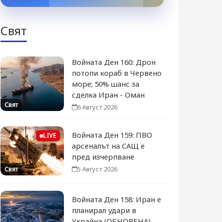
Свят
Войната Ден 160: Дрон
потопи кораб в Червено
море; 50% шанс за
сделка Иран - Оман
Свят
6 Август 2026
Войната Ден 159: ПВО
LIVE
арсеналът на САЩ е
пред изчерпване
5 Август 2026
Свят
Войната Ден 158: Иран е
планирал удари в
Украйна (ОБНОВЕНА)