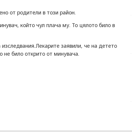
ено от родители в този район.
нувач, който чул плача му. То цялото било в
а изследвания.Лекарите заявили, че на детето
о не било открито от минувача.