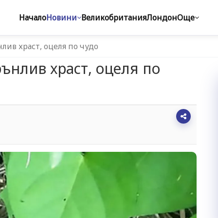
Начало
Новини
Великобритания
Лондон
Още
нлив храст, оцеля по чудо
рънлив храст, оцеля по