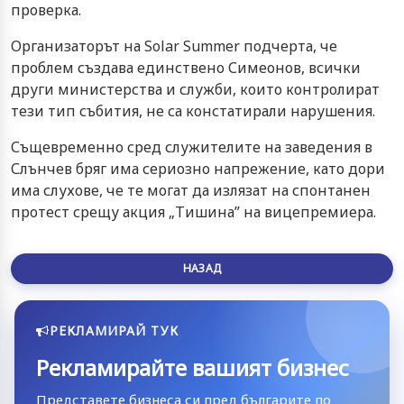
проверка.
Организаторът на Solar Summer подчерта, че
проблем създава единствено Симеонов, всички
други министерства и служби, които контролират
тези тип събития, не са констатирали нарушения.
Същевременно сред служителите на заведения в
Слънчев бряг има сериозно напрежение, като дори
има слухове, че те могат да излязат на спонтанен
протест срещу акция „Тишина” на вицепремиера.
НАЗАД
РЕКЛАМИРАЙ ТУК
Рекламирайте вашият бизнес
Представете бизнеса си пред българите по