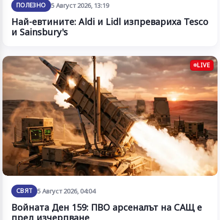
ПОЛЕЗНО
5 Август 2026, 13:19
Най-евтините: Aldi и Lidl изпревариха Tesco
и Sainsbury's
LIVE
СВЯТ
5 Август 2026, 04:04
Войната Ден 159: ПВО арсеналът на САЩ е
пред изчерпване