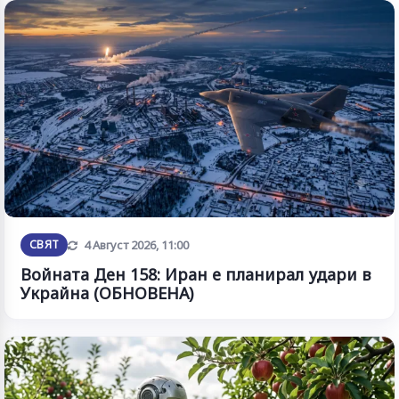
Обновена
СВЯТ
4 Август 2026, 11:00
Войната Ден 158: Иран е планирал удари в
Украйна (ОБНОВЕНА)