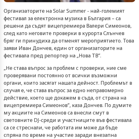
Организаторите на Solar Summer - най-големият
фестивал за електронна музика в България – са
решени да съдят вицепремиера Валери Симеонов,
след като неговите проверки в курорта Слънчев
бряг ги принудиха да отменят
мероприятието. Това
заяви Иван Дончев, един от организаторите на
фестивала пред репортер на „Нова ТВ”.
„Не става въпрос за проблем с проверки, ние сме
проверявани постоянно от всички възможни
органи, които засягат нашата дейност. Проблемът в
случая е, че става въпрос за едно неправомерно
действие, което ще докажем в съда, от страна на
вицепремиера Симеонов”, каза Дончев. По думите
му акциите на Симеонов са внесли смут в
световните DJ-среди и участниците във фестивала
са се стреснали, че работата им може да бъде
спряна по време на участие заради внезапна