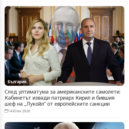
България
След ултиматума за американските самолети:
Кабинетът извади патриарх Кирил и бившия
шеф на „Лукойл“ от европейските санкции
14 Юли 2026