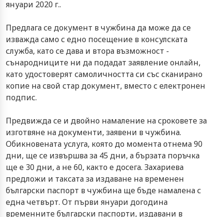
януари 2020 г..
Предлага се документ в чужбина да може да се
изважда само с едно посещение в консулската
служба, като се дава и втора възможност -
сънародниците ни да подадат заявление онлайн,
като удостоверят самоличността си със сканирано
копие на свой стар документ, вместо с електронен
подпис.
Предвижда се и двойно намаление на сроковете за
изготвяне на документи, заявени в чужбина.
Обикновената услуга, която до момента отнема 90
дни, ще се извършва за 45 дни, а бързата поръчка
ще е 30 дни, а не 60, както е досега. Захариева
предложи и таксата за издаване на временен
български паспорт в чужбина ще бъде намалена с
една четвърт. От първи януари догодина
временните български паспорти, издавани в