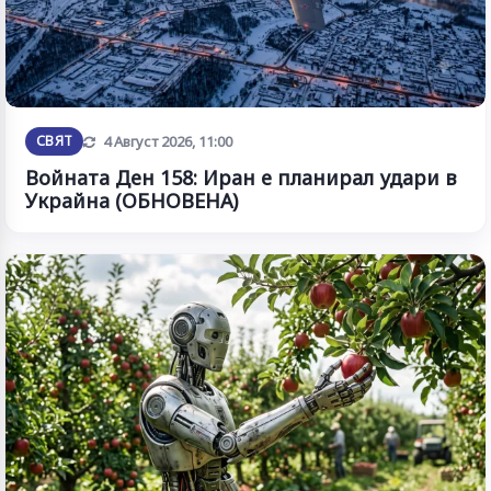
Обновена
СВЯТ
4 Август 2026, 11:00
Войната Ден 158: Иран е планирал удари в
Украйна (ОБНОВЕНА)