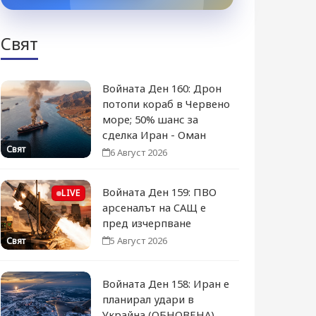
Свят
Войната Ден 160: Дрон
потопи кораб в Червено
море; 50% шанс за
сделка Иран - Оман
Свят
6 Август 2026
Войната Ден 159: ПВО
LIVE
арсеналът на САЩ е
пред изчерпване
5 Август 2026
Свят
Войната Ден 158: Иран е
планирал удари в
Украйна (ОБНОВЕНА)