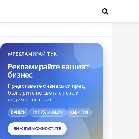
РЕКЛАМИРАЙ ТУК
Рекламирайте вашият
бизнес
Представете бизнеса си пред
българите по света с ясно и
видимо послание.
БАНЕРИ
PR ПУБЛИКАЦИИ
СЪБИТИЯ
ВИЖ ВЪЗМОЖНОСТИТЕ