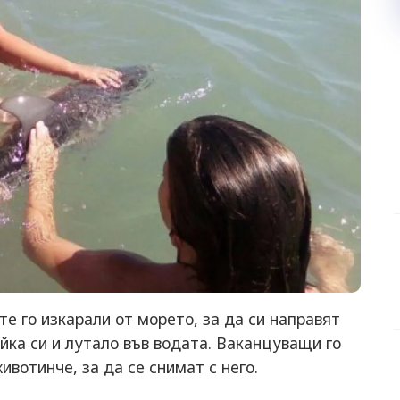
е го изкарали от морето, за да си направят
йка си и лутало във водата. Ваканцуващи го
вотинче, за да се снимат с него.