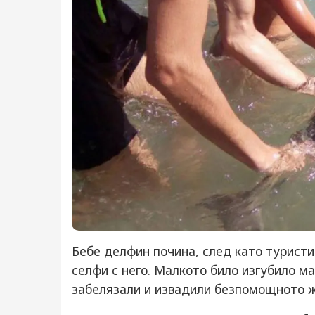
Бебе делфин почина, след като туристит
селфи с него. Малкото било изгубило ма
забелязали и извадили безпомощното жи