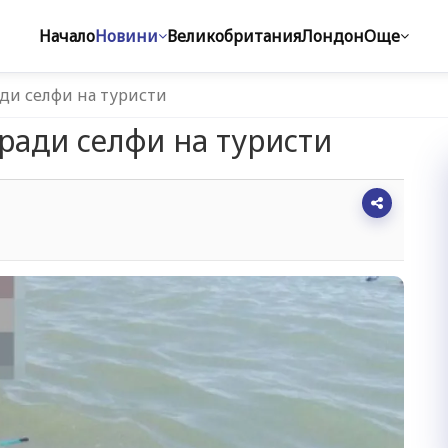
Начало
Новини
Великобритания
Лондон
Още
ди селфи на туристи
ради селфи на туристи