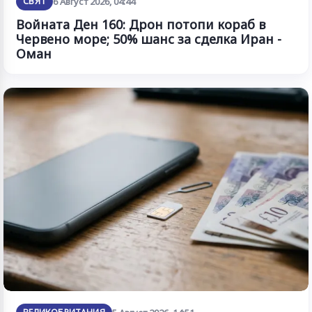
СВЯТ
6 Август 2026, 04:44
Войната Ден 160: Дрон потопи кораб в
Червено море; 50% шанс за сделка Иран -
Оман