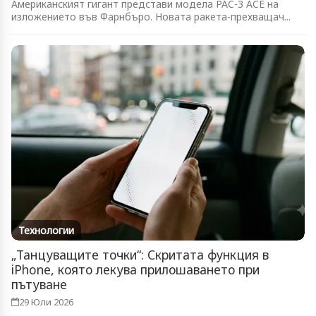
Американският гигант представи модела PAC-3 ACE на
изложението във Фарнбъро. Новата ракета-прехващач...
Технологии
„Танцуващите точки“: Скритата функция в
iPhone, която лекува прилошаването при
пътуване
29 Юли 2026