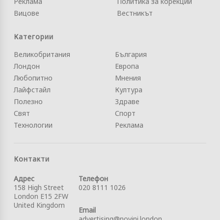
Реклама
Политика за корекции
Вицове
Вестникът
Категории
Великобритания
България
Лондон
Европа
Любопитно
Мнения
Лайфстайл
Култура
Полезно
Здраве
Свят
Спорт
Технологии
Реклама
Контакти
Адрес
Телефон
158 High Street
020 8111 1026
London E15 2FW
United Kingdom
Email
advertising@novini.london