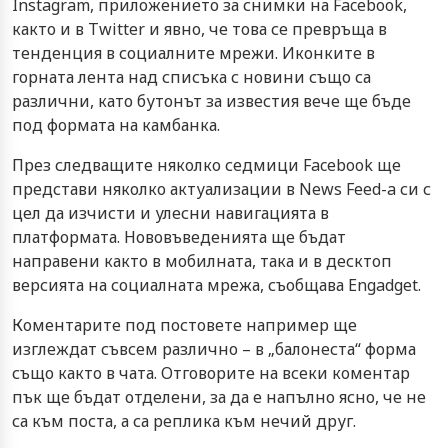
Instagram, приложението за снимки на Facebook,
както и в Twitter и явно, че това се превръща в
тенденция в социалните мрежи. Иконките в
горната лента над списъка с новини също са
различни, като бутонът за известия вече ще бъде
под формата на камбанка.
През следващите няколко седмици Facebook ще
представи няколко актуализации в News Feed-a си с
цел да изчисти и улесни навигацията в
платформата. Нововъведенията ще бъдат
направени както в мобилната, така и в десктоп
версията на социалната мрежа, съобщава Engadget.
Коментарите под постовете например ще
изглеждат съвсем различно – в „балонеста“ форма
също както в чата. Отговорите на всеки коментар
пък ще бъдат отделени, за да е напълно ясно, че не
са към поста, а са реплика към нечий друг.