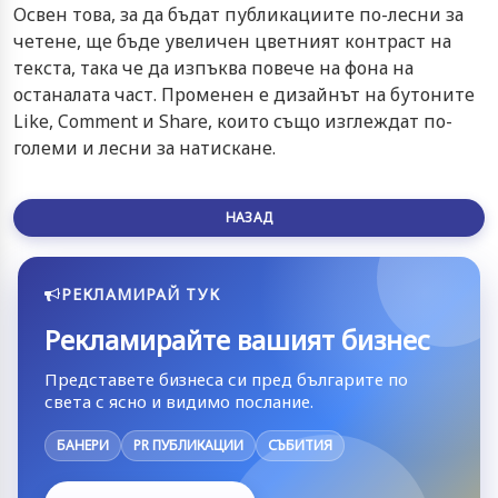
Освен това, за да бъдат публикациите по-лесни за
четене, ще бъде увеличен цветният контраст на
текста, така че да изпъква повече на фона на
останалата част. Променен е дизайнът на бутоните
Like, Comment и Share, които също изглеждат по-
големи и лесни за натискане.
НАЗАД
РЕКЛАМИРАЙ ТУК
Рекламирайте вашият бизнес
Представете бизнеса си пред българите по
света с ясно и видимо послание.
БАНЕРИ
PR ПУБЛИКАЦИИ
СЪБИТИЯ