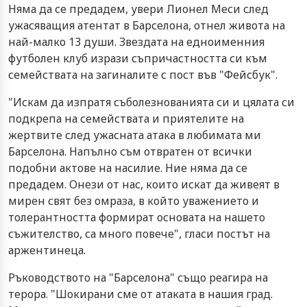
Няма да се предадем, увери Лионел Меси след
ужасяващия атентат в Барселона, отнел живота на
най-малко 13 души. Звездата на едноименния
футболен клуб изрази съпричастността си към
семействата на загиналите с пост във "Фейсбук".
"Искам да изпратя съболезнованията си и цялата си
подкрепа на семействата и приятелите на
жертвите след ужасната атака в любимата ми
Барселона. Напълно съм отвратен от всички
подобни актове на насилие. Ние няма да се
предадем. Онези от нас, които искат да живеят в
мирен свят без омраза, в който уважението и
толерантността формират основата на нашето
съжителство, са много повече", гласи постът на
аржентинеца.
Ръководството на "Барселона" също реагира на
терора. "Шокирани сме от атаката в нашия град.