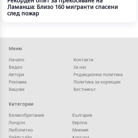
Рекорден опит за прекосяване на
Ламанша: Близо 160 мигранти спасени
след пожар
Меню
Начало
Контакти
Видео
За нас
Автори
Редакционна политика
Реклама
Политика за корекции
Вицове
Вестникът
Категории
Великобритания
България
Лондон
Европа
Любопитно
Мнения
Лайфстайл
Култура