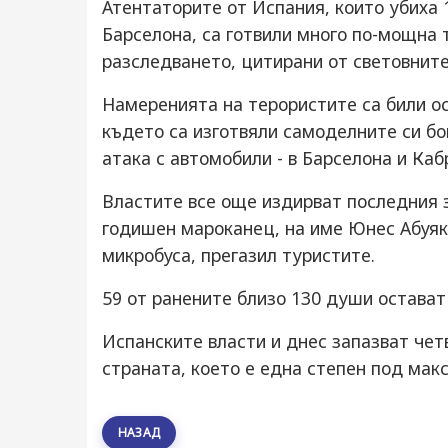
Атентаторите от Испания, които убиха 
Барселона, са готвили много по-мощна 
разследването, цитирани от световните
Намеренията на терористите са били ос
където са изготвяли самоделните си бо
атака с автомобили - в Барселона и Каб
Властите все още издирват последния з
годишен мароканец, на име Юнес Абуяк
микробуса, прегазил туристите.
59 от ранените близо 130 души остават 
Испанските власти и днес запазват четв
страната, което е една степен под мак
НАЗАД