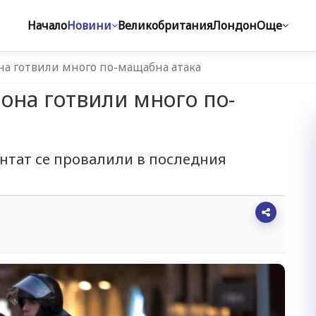
Начало
Новини
Великобритания
Лондон
Още
на готвили много по-мащабна атака
лона готвили много по-
нтат се провалили в последния