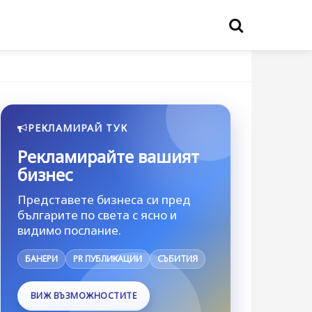
РЕКЛАМИРАЙ ТУК
Рекламирайте вашият
бизнес
Представете бизнеса си пред
българите по света с ясно и
видимо послание.
БАНЕРИ
PR ПУБЛИКАЦИИ
СЪБИТИЯ
ВИЖ ВЪЗМОЖНОСТИТЕ