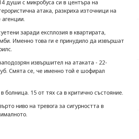
14 души с микробуса си в центъра на
терористична атака, разкриха източници на
 агенции.
уетени заради експлозия в квартирата,
мби. Именно това ги е принудило да извършат
рилс.
аподозрян извършител на атаката - 22-
уб. Смята се, че именно той е шофирал
в болница. 15 от тях са в критично състояние.
ърто ниво на тревога за сигурността в
сималното.