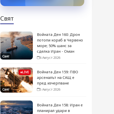
Свят
Войната Ден 160: Дрон
потопи кораб в Червено
море; 50% шанс за
сделка Иран - Оман
Свят
6 Август 2026
Войната Ден 159: ПВО
LIVE
арсеналът на САЩ е
пред изчерпване
5 Август 2026
Свят
Войната Ден 158: Иран е
планирал удари в