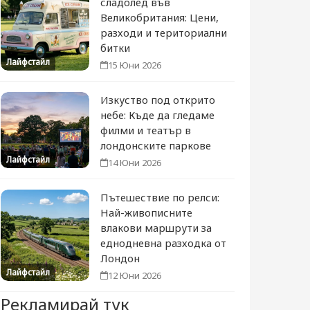
сладолед във
Великобритания: Цени,
разходи и териториални
битки
Лайфстайл
15 Юни 2026
Изкуство под открито
небе: Къде да гледаме
филми и театър в
лондонските паркове
Лайфстайл
14 Юни 2026
Пътешествие по релси:
Най-живописните
влакови маршрути за
еднодневна разходка от
Лондон
Лайфстайл
12 Юни 2026
Рекламирай тук