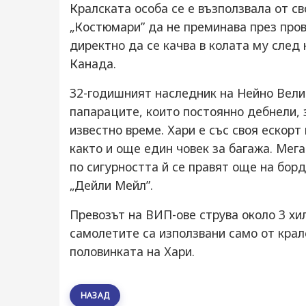
Кралската особа се е възползвала от с
„Костюмари” да не преминава през прове
директно да се качва в колата му след 
Канада.
32-годишният наследник на Нейно Велич
папараците, които постоянно дебнели, з
известно време. Хари е със своя ескорт 
както и още един човек за багажа. Мега
по сигурността й се правят още на борд
„Дейли Мейл”.
Превозът на ВИП-ове струва около 3 хил
самолетите са използвани само от кралс
половинката на Хари.
НАЗАД