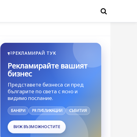
РЕКЛАМИРАЙ ТУК
Рекламирайте вашият
бизнес
Представете бизнеса си пред
българите по света с ясно и
видимо послание.
БАНЕРИ
PR ПУБЛИКАЦИИ
СЪБИТИЯ
ВИЖ ВЪЗМОЖНОСТИТЕ