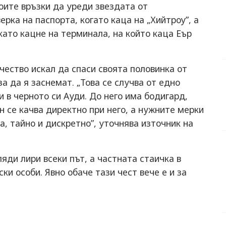
воите връзки да уреди звездата от
рка на паспорта, когато каца на „Хийтроу”, а
като кацне на терминала, на който каца Еър
ество искал да спаси своята половинка от
а да я заснемат. „Това се случва от едно
и в черното си Ауди. До него има бодигард,
н се качва директно при него, а нужните мерки
а, тайно и дискретно”, уточнява източник на
яди лири всеки път, а частната стаичка в
ки особи. Явно обаче тази чест вече е и за