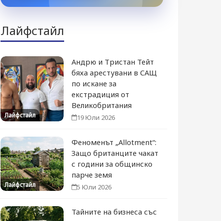
Лайфстайл
Андрю и Тристан Тейт
бяха арестувани в САЩ
по искане за
екстрадиция от
Великобритания
Лайфстайл
19 Юли 2026
Феноменът „Allotment“:
Защо британците чакат
с години за общинско
парче земя
Лайфстайл
5 Юли 2026
Тайните на бизнеса със