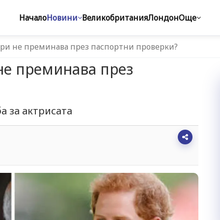
Начало
Новини
Великобритания
Лондон
Още
ари не преминава през паспортни проверки?
не преминава през
а за актрисата