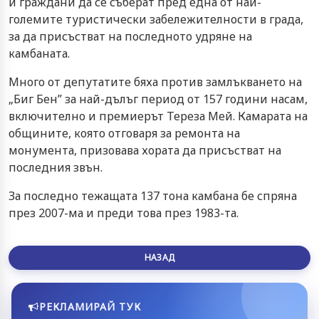
и граждани да се съберат пред една от най-
големите туристически забележителности в града,
за да присъстват на последното удряне на
камбаната.
Много от депутатите бяха против замлъкването на
„Биг Бен” за най-дълъг период от 157 години насам,
включително и премиерът Тереза Мей. Камарата на
общините, която отговаря за ремонта на
монумента, призовава хората да присъстват на
последния звън.
За последно тежащата 137 тона камбана бе спряна
през 2007-ма и преди това през 1983-та.
НАЗАД
РЕКЛАМИРАЙ ТУК