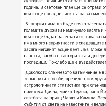
сключват. Влиянието от затъмнението
година. В световен план ще се отрази 
които ще попадне сянката на затъмнен
България няма да бъде пряко засегната.
големите държави неминуемо засяга и 
които ще бъдат засегнати от това затъ
има много неприятности в следващите 
засяга неговият асцендент Лъв. Може д
властта, загуба на авторитета и довер
последици. По-слабо ще е въздействиет
Доколкото слънчевото затъмнение е в з
знаменитите особи, президенти и други
астрологичната статистика при слънче
принцеса Даяна, майка Тереза, папа Йоа
сватбата на принц Чарлз и Камила. Вер
събития от света на известните и вели