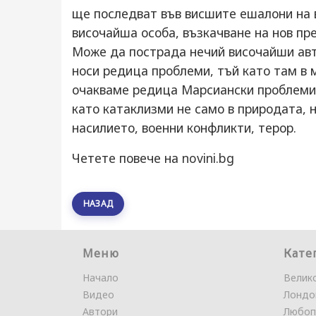
ще последват във висшите ешалони на 
височайша особа, възкачване на нов пр
Може да пострада нечий височайши авт
носи редица проблеми, тъй като там в 
очакваме редица Марсиански проблеми.
като катаклизми не само в природата, н
насилието, военни конфликти, терор.
Четете повече на novini.bg
НАЗАД
Меню
Кате
Начало
Велик
Видео
Лондо
Автори
Любоп