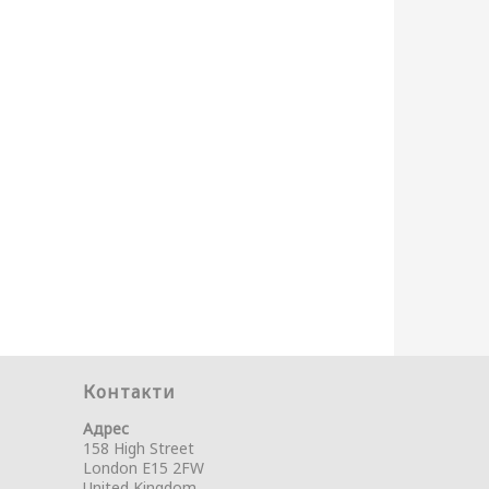
Контакти
Адрес
158 High Street
London E15 2FW
United Kingdom