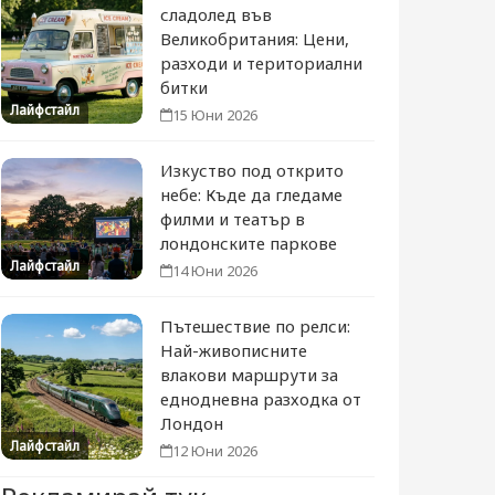
сладолед във
Великобритания: Цени,
разходи и териториални
битки
Лайфстайл
15 Юни 2026
Изкуство под открито
небе: Къде да гледаме
филми и театър в
лондонските паркове
Лайфстайл
14 Юни 2026
Пътешествие по релси:
Най-живописните
влакови маршрути за
еднодневна разходка от
Лондон
Лайфстайл
12 Юни 2026