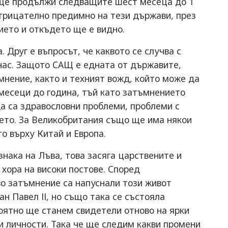
 ще продължи следващите шест месеца до 1
отрицателно предимно на тези държави, през
ието и откъдето ще е видно.
 Друг е въпросът, че каквото се случва с
нас. Защото САЩ е едната от държавите,
мнение, както и техният вожд, който може да
месеци до година, тъй като затъмнението
а са здравословни проблеми, проблеми с
ието. За Великобритания също ще има някои
о върху Китай и Европа.
нака на Лъва, това засяга царствените и
 хора на високи постове. Според
во затъмнение са напуснали този живот
н Павел ІІ, но също така се състояла
оятно ще станем свидетели отново на ярки
ки личности. Така че ще следим какви промени