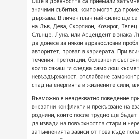
Още в древността са приемали затъмнен
значими събития, които могат да проме
държава. В личен план най-силно ще с
на Лъв, Дева, Скорпион, Козирог, Телец
Слънце, Луна, или Асцендент в знака Л
да донесе за някои здравословни пробле
авторитет, провал в кариерата. При вс
течения, претенции, болезнени състоян
които сякаш ги следва само лош късмет
невъздържаност, отслабване самоконтр
спад на енергията и жизнените сили, в
Възможно е неадекватно поведение при 
внезапни конфликти и прекъсване на вз
роднини, които после трудно ще бъдат
да извади на повърхността стари и нер
затъмненията зависи от това къде попа