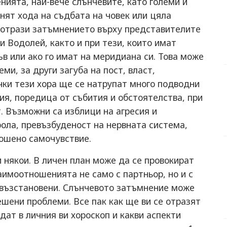
ията, най-вече слънчевите, като големи и
нят хода на съдбата на човек или цяла
е отрази затъмнението върху представителите
 и Водолей, както и при тези, които имат
ъв или ако го имат на меридиана си. Това може
ми, за други загуба на пост, власт,
ички тези хора ще се натрупат много подводни
ия, поредица от събития и обстоятелства, при
. Възможни са изблици на агресия и
ола, превъзбуденост на нервната система,
лошено самочувствие.
някои. В личен план може да се провокират
аимоотношенията не само с партньор, но и с
 възстановени. Слънчевото затъмнение може
ешени проблеми. Все пак как ще ви се отразят
дат в личния ви хороскоп и какви аспекти