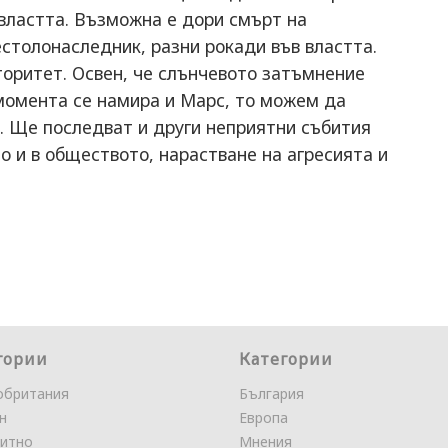
властта. Възможна е дори смърт на
естолонаследник, разни рокади във властта.
оритет. Освен, че слънчевото затъмнение
момента се намира и Марс, то можем да
 Ще последват и други неприятни събития
о и в обществото, нарастване на агресията и
гории
Категории
обритания
България
н
Европа
итно
Мнения