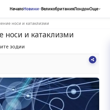
Начало
Новини
Великобритания
Лондон
Още
ение носи и катаклизми
е носи и катаклизми
ните зодии