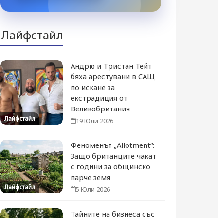
Лайфстайл
Андрю и Тристан Тейт
бяха арестувани в САЩ
по искане за
екстрадиция от
Великобритания
Лайфстайл
19 Юли 2026
Феноменът „Allotment“:
Защо британците чакат
с години за общинско
парче земя
Лайфстайл
5 Юли 2026
Тайните на бизнеса със