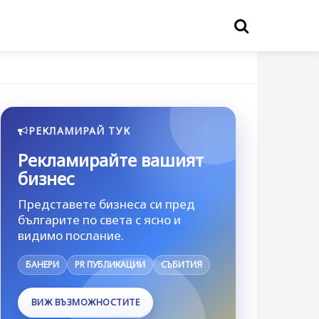
РЕКЛАМИРАЙ ТУК
Рекламирайте вашият
бизнес
Представете бизнеса си пред
българите по света с ясно и
видимо послание.
БАНЕРИ
PR ПУБЛИКАЦИИ
СЪБИТИЯ
ВИЖ ВЪЗМОЖНОСТИТЕ