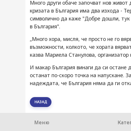
Много други обаче започват нов живот 
кризата в България има два изхода - Те
символично да каже "Добре дошли, тук 
в България".
„Много хора, мисля, че просто не го вяр
възможности, колкото, че хората вярват
казва Мариела Станулова, организатор 
И макар България винаги да си остане 
останат по-скоро точка на напускане. За
надеждата, че България няма да ги отка
НАЗАД
Меню
Кате