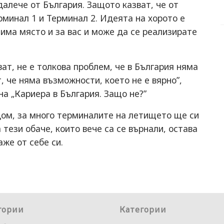
далече от България. Защото казват, че от
рминал 1 и Терминал 2. Идеята на хорото е
има място и за вас и може да се реализирате
ват, не е толкова проблем, че в България няма
, че няма възможности, което не е вярно”,
на „Кариера в България. Защо не?”
дом, за много терминалите на летището ще си
 тези обаче, които вече са се върнали, остава
же от себе си.
гории
Категории