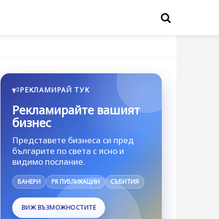
РЕКЛАМИРАЙ ТУК
Рекламирайте вашият
бизнес
Представете бизнеса си пред
българите по света с ясно и
видимо послание.
БАНЕРИ
PR ПУБЛИКАЦИИ
СЪБИТИЯ
ВИЖ ВЪЗМОЖНОСТИТЕ