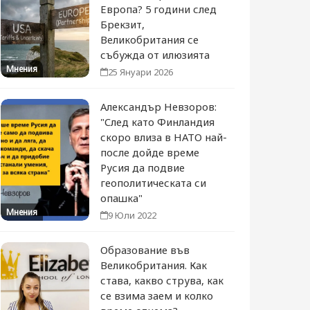
Европа? 5 години след
Брекзит,
Великобритания се
събужда от илюзията
Мнения
25 Януари 2026
Александър Невзоров:
"След като Финландия
скоро влиза в НАТО най-
после дойде време
Русия да подвие
геополитическата си
опашка"
Мнения
9 Юли 2022
Образование във
Великобритания. Как
става, какво струва, как
се взима заем и колко