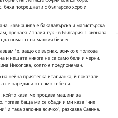
с, бяха посрещнати с българско хоро и
вана. Завършила е бакалавърска и магистърска
ам, пренася Италия тук - в България. Признава
о да помагат на малкия бизнес.
звам "е, защо се върнах, всичко е толкова
на и нещата никога не са само бели и черни,
вина Николова, която е предприемач.
о на нейна приятелка италианка, й показали
а се наредили от само себе си.
, който каза, че продава машини за
, тогава баща ми се обади и ми каза "ние
" и така започна всичко”, разказва Савина.