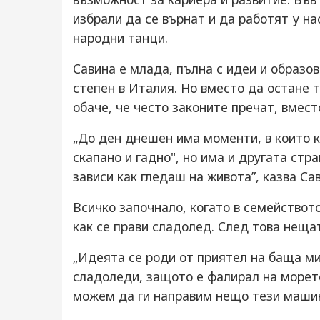
избрали да се върнат и да работят у на
народни танци.
Савина е млада, пълна с идеи и образо
степен в Италия. Но вместо да остане т
обаче, че често законите пречат, вмест
„До ден днешен има моменти, в които ка
скапано и гадно", но има и другата стра
зависи как гледаш на живота”, казва Са
Всичко започнало, когато в семействот
как се прави сладолед. След това нещат
„Идеята се роди от приятел на баща ми
сладоледи, защото е фалирал на морето
можем да ги направим нещо тези машини