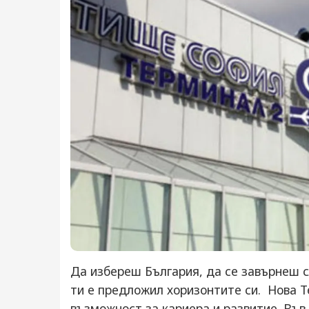
Да избереш България, да се завърнеш с
ти е предложил хоризонтите си. Нова Т
възможност за кариера и развитие. Във