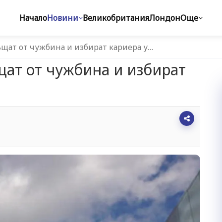
Начало
Новини
Великобритания
Лондон
Още
ъщат от чужбина и избират кариера у…
щат от чужбина и избират