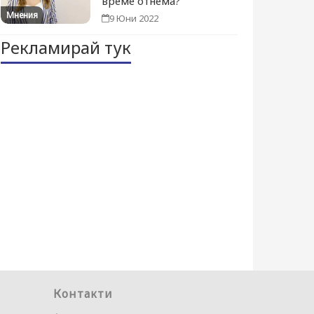
време отнема?
Мнения
9 Юни 2022
Рекламирай тук
Контакти