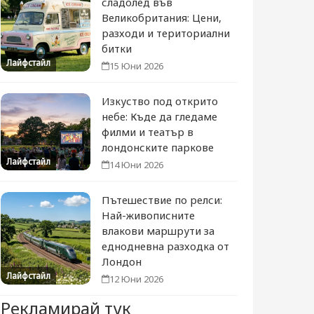
сладолед във
Великобритания: Цени,
разходи и териториални
битки
Лайфстайл
15 Юни 2026
Изкуство под открито
небе: Къде да гледаме
филми и театър в
лондонските паркове
Лайфстайл
14 Юни 2026
Пътешествие по релси:
Най-живописните
влакови маршрути за
еднодневна разходка от
Лондон
Лайфстайл
12 Юни 2026
Рекламирай тук