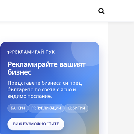
РЕКЛАМИРАЙ ТУК
Рекламирайте вашият
бизнес
Представете бизнеса си пред
българите по света с ясно и
видимо послание.
БАНЕРИ
PR ПУБЛИКАЦИИ
СЪБИТИЯ
ВИЖ ВЪЗМОЖНОСТИТЕ