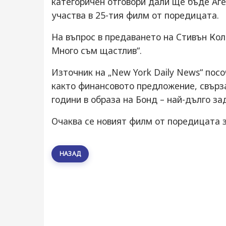
категоричен отговори дали ще бъде Аге
участва в 25-тия филм от поредицата.
На въпрос в предаването на Стивън Колб
Много съм щастлив“.
Източник на „New York Daily News“ посо
както финансовото предложение, свързан
години в образа на Бонд – най-дълго за
Очаква се новият филм от поредицата за
НАЗАД