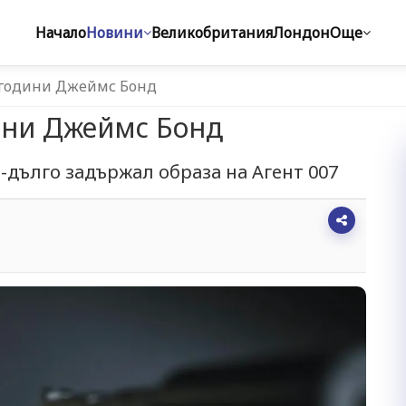
Начало
Новини
Великобритания
Лондон
Още
 години Джеймс Бонд
ини Джеймс Бонд
-дълго задържал образа на Агент 007