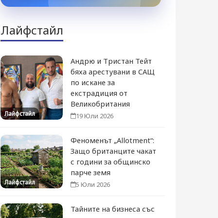
Лайфстайл
Андрю и Тристан Тейт
бяха арестувани в САЩ
по искане за
екстрадиция от
Великобритания
Лайфстайл
19 Юли 2026
Феноменът „Allotment“:
Защо британците чакат
с години за общинско
парче земя
Лайфстайл
5 Юли 2026
Тайните на бизнеса със