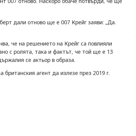
нт 007 отново. Наскоро обаче потвърди, че ще
ерт дали отново ще е 007 Крейг заяви: „Да.
чва, че на решението на Крейг са повлияли
о с ролята, така и фактът, че той ще е 13
държалия се актьор в образа.
 британския агент да излезе през 2019 г.