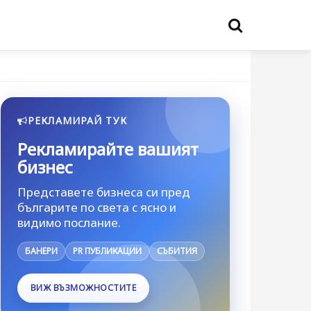
РЕКЛАМИРАЙ ТУК
Рекламирайте вашият
бизнес
Представете бизнеса си пред
българите по света с ясно и
видимо послание.
БАНЕРИ
PR ПУБЛИКАЦИИ
СЪБИТИЯ
ВИЖ ВЪЗМОЖНОСТИТЕ