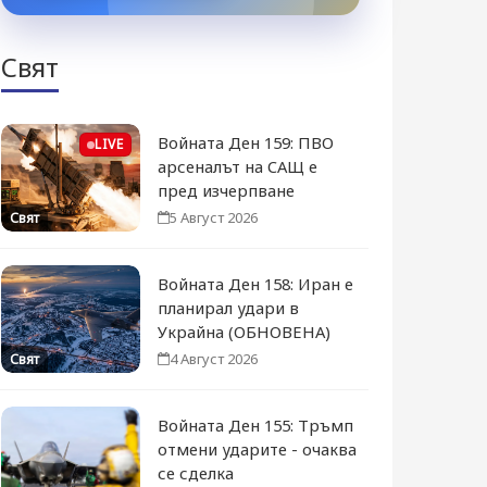
Свят
Войната Ден 159: ПВО
LIVE
арсеналът на САЩ е
пред изчерпване
5 Август 2026
Свят
Войната Ден 158: Иран е
планирал удари в
Украйна (ОБНОВЕНА)
4 Август 2026
Свят
Войната Ден 155: Тръмп
отмени ударите - очаква
се сделка