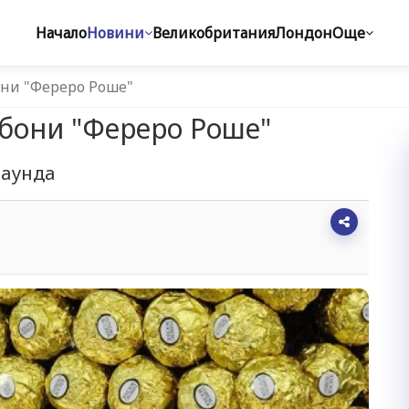
Начало
Новини
Великобритания
Лондон
Още
они "Фереро Роше"
нбони "Фереро Роше"
паунда