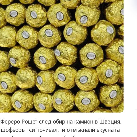
„Фереро Роше” след обир на камион в Швеция.
 шофьорът си почивал, и отмъкнали вкусната