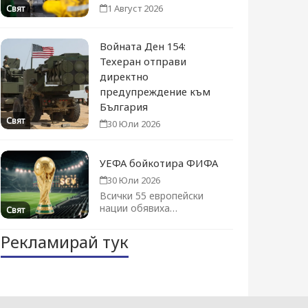
1 Август 2026
Свят
Войната Ден 154:
Техеран отправи
директно
предупреждение към
България
Свят
30 Юли 2026
УЕФА бойкотира ФИФА
30 Юли 2026
Всички 55 европейски
нации обявиха
Свят
категоричен отказ за
участие в Световното
Рекламирай тук
първенство...