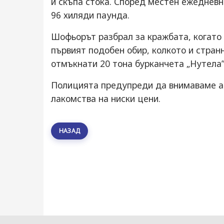
и скъпа стока. Според местен ежедневн
96 хиляди паунда.
Шофьорът разбрал за кражбата, когато с
първият подобен обир, колкото и стран
отмъкнати 20 тона бурканчета „Нутела”
Полицията предупреди да внимаваме ак
лакомства на ниски цени.
НАЗАД