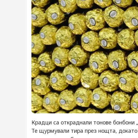
Крадци са откраднали тонове бонбони 
Те щурмували тира през нощта, докато