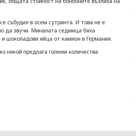
ик, общата стойност на бонбоните възлиза на
е събудил в осем сутринта. И това не е
но да звучи. Миналата седмица бяха
 и шоколадови яйца от камион в Германия.
о някой предлага големи количества