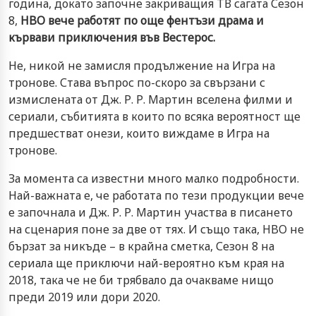
година, докато започне закриващия ТВ сагата Сезон
8,
HBO вече работят по още фентъзи драма и
кървави приключения във Вестерос.
Не, никой не замисля продължение на Игра на
тронове. Става въпрос по-скоро за свързани с
измислената от Дж. Р. Р. Мартин вселена филми и
сериали, събитията в които по всяка вероятност ще
предшестват онези, които виждаме в Игра на
тронове.
За момента са известни много малко подробности.
Най-важната е, че работата по тези продукции вече
е започнала и Дж. Р. Р. Мартин участва в писането
на сценария поне за две от тях. И също така, HBO не
бързат за никъде – в крайна сметка, Сезон 8 на
сериала ще приключи най-вероятно към края на
2018, така че не би трябвало да очакваме нищо
преди 2019 или дори 2020.