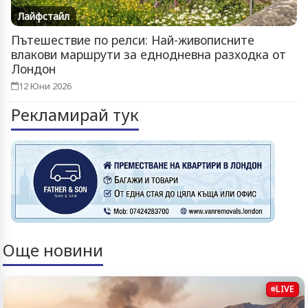
Лайфстайл
Пътешествие по релси: Най-живописните
влакови маршрути за еднодневна разходка от
Лондон
12 Юни 2026
Рекламирай тук
Още новини
LIVE