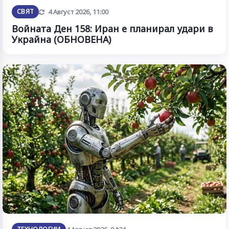
Обновена
СВЯТ
4 Август 2026, 11:00
Войната Ден 158: Иран е планирал удари в
Украйна (ОБНОВЕНА)