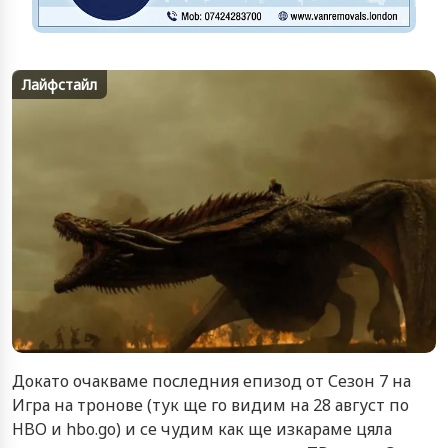
Лайфстайл
Докато очакваме последния епизод от Сезон 7 на
Игра на тронове (тук ще го видим на 28 август по
HBO и hbo.go) и се чудим как ще изкараме цяла