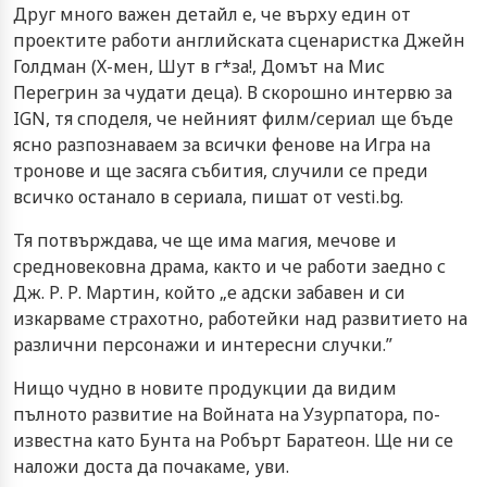
Друг много важен детайл е, че върху един от
проектите работи английската сценаристка Джейн
Голдман (Х-мен, Шут в г*за!, Домът на Мис
Перегрин за чудати деца). В скорошно интервю за
IGN, тя споделя, че нейният филм/сериал ще бъде
ясно разпознаваем за всички фенове на Игра на
тронове и ще засяга събития, случили се преди
всичко останало в сериала, пишат от vesti.bg.
Тя потвърждава, че ще има магия, мечове и
средновековна драма, както и че работи заедно с
Дж. Р. Р. Мартин, който „е адски забавен и си
изкарваме страхотно, работейки над развитието на
различни персонажи и интересни случки.”
Нищо чудно в новите продукции да видим
пълното развитие на Войната на Узурпатора, по-
известна като Бунта на Робърт Баратеон. Ще ни се
наложи доста да почакаме, уви.