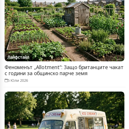
Лайфстайл
Феноменът „Allotment“: Защо британците чакат
с години за общинско парче земя
5 Юли 2026